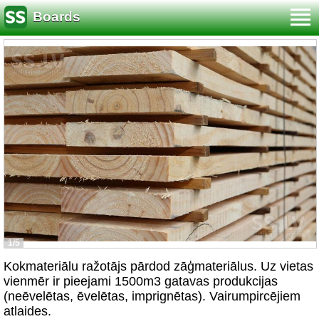
Boards
1/5
Kokmateriālu ražotājs pārdod zāģmateriālus. Uz vietas
vienmēr ir pieejami 1500m3 gatavas produkcijas
(neēvelētas, ēvelētas, imprignētas). Vairumpircējiem
atlaides.