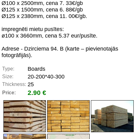
Ø100 x 2500mm, cena 7. 33€/gb
Ø125 x 1500mm, cena 6. 88€/gb
Ø125 x 2380mm, cena 11. 00€/gb.
impregnēti mietu pusītes:
ø100 x 3660mm, cena 5.37 eur/pusīte.
Adrese - Dzirciema 94. B (karte – pievienotajās
fotogrāfijās).
Boards
Type:
20-200*40-300
Size:
25
Thickness:
2.90 €
Price: