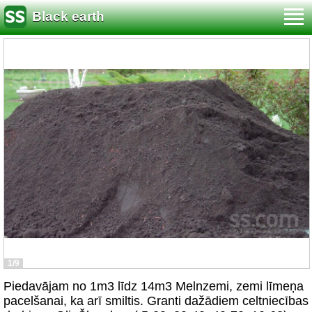
Black earth
1/9
Piedavājam no 1m3 līdz 14m3 Melnzemi, zemi līmeņa
pacelšanai, ka arī smiltis. Granti dažādiem celtniecības