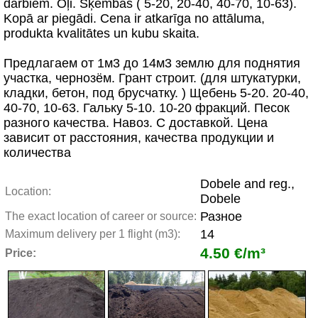
darbiem. Oļi. Šķembas ( 5-20, 20-40, 40-70, 10-63).
Kopā ar piegādi. Cena ir atkarīga no attāluma,
produkta kvalitātes un kubu skaita.
Предлагаем от 1м3 до 14м3 землю для поднятия
участка, чернозём. Грант строит. (для штукатурки,
кладки, бетон, под брусчатку. ) Щебень 5-20. 20-40,
40-70, 10-63. Гальку 5-10. 10-20 фракций. Песок
разного качества. Навоз. С доставкой. Цена
зависит от расстояния, качества продукции и
количества
Dobele and reg.,
Location:
Dobele
Разное
The exact location of career or source:
14
Maximum delivery per 1 flight (m3):
4.50 €/m³
Price: