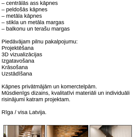
– centrālās ass kāpnes
– peldošās kāpnes
– metāla kāpnes
– stikla un metāla margas
– balkonu un terašu margas
Piedāvājam pilnu pakalpojumu:
Projektēšana
3D vizualizācijas
Izgatavošana
Krāsošana
Uzstādīšana
Kāpnes privātmājām un komerctelpām.
Mūsdienīgs dizains, kvalitatīvi materiāli un individuāli
risinājumi katram projektam.
Rīga / visa Latvija.