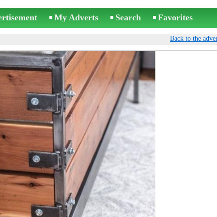
ertisement
My Adverts
Search
Favorites
Back to the adver