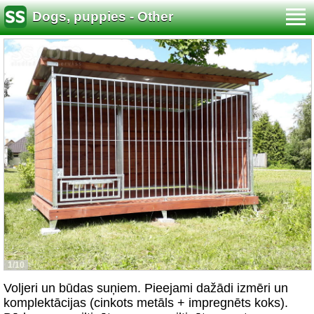
Dogs, puppies - Other
1/10
Voljeri un būdas suņiem. Pieejami dažādi izmēri un
komplektācijas (cinkots metāls + impregnēts koks).