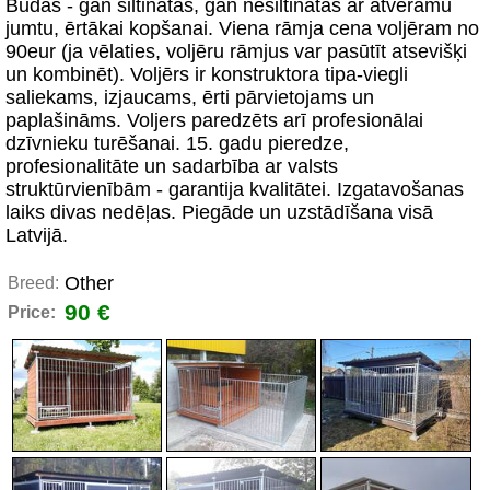
Būdas - gan siltinātas, gan nesiltinātas ar atveramu
jumtu, ērtākai kopšanai. Viena rāmja cena voljēram no
90eur (ja vēlaties, voljēru rāmjus var pasūtīt atsevišķi
un kombinēt). Voljērs ir konstruktora tipa-viegli
saliekams, izjaucams, ērti pārvietojams un
paplašināms. Voljers paredzēts arī profesionālai
dzīvnieku turēšanai. 15. gadu pieredze,
profesionalitāte un sadarbība ar valsts
struktūrvienībām - garantija kvalitātei. Izgatavošanas
laiks divas nedēļas. Piegāde un uzstādīšana visā
Latvijā.
Other
Breed:
90 €
Price: