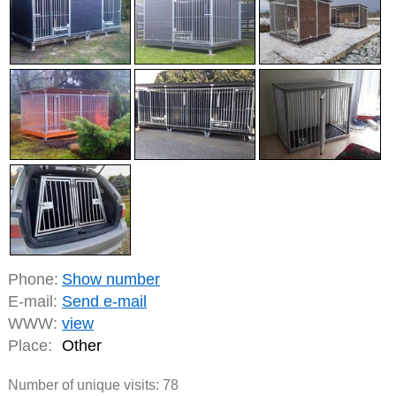
Phone:
Show number
E-mail:
Send e-mail
WWW:
view
Place:
Other
Number of unique visits:
78