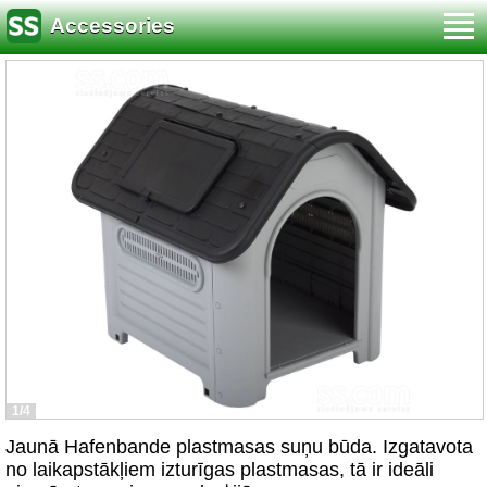
Accessories
1/4
Jaunā Hafenbande plastmasas suņu būda. Izgatavota
no laikapstākļiem izturīgas plastmasas, tā ir ideāli