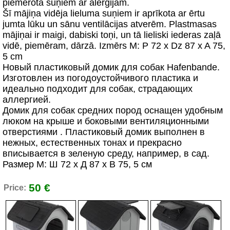
piemērota suņiem ar alerģijām.
Šī mājiņa vidēja lieluma suņiem ir aprīkota ar ērtu
jumta lūku un sānu ventilācijas atverēm. Plastmasas
mājiņai ir maigi, dabiski toņi, un tā lieliski iederas zaļā
vidē, piemēram, dārzā. Izmērs M: P 72 x Dz 87 x A 75,
5 cm
Новый пластиковый домик для собак Hafenbande.
Изготовлен из погодоустойчивого пластика и
идеально подходит для собак, страдающих
аллергией.
Домик для собак средних пород оснащен удобным
люком на крыше и боковыми вентиляционными
отверстиями . Пластиковый домик выполнен в
нежных, естественных тонах и прекрасно
вписывается в зеленую среду, например, в сад.
Размер M: Ш 72 x Д 87 x В 75, 5 см
50 €
Price: