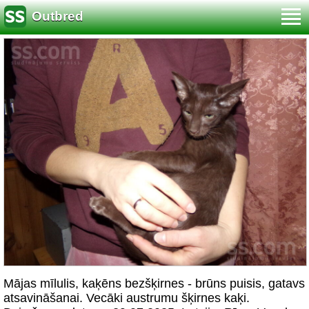
Outbred
Mājas mīlulis, kaķēns bezšķirnes - brūns puisis, gatavs
atsavināšanai. Vecāki austrumu šķirnes kaķi.