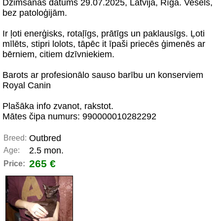
Dzimšanas datums 29.07.2025, Latvija, Rīga. Vesels,
bez patoloģijām.
Ir ļoti enerģisks, rotaļīgs, prātīgs un paklausīgs. Ļoti
mīlēts, stipri lolots, tāpēc it īpaši priecēs ģimenēs ar
bērniem, citiem dzīvniekiem.
Barots ar profesionālo sauso barību un konserviem
Royal Canin
Plašāka info zvanot, rakstot.
Mātes čipa numurs: 990000010282292
Outbred
Breed:
2.5 mon.
Age:
265 €
Price: