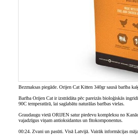
Bezmaksas piegāde. Orijen Cat Kitten 340gr sausā barība kaķ
Barība Orijen Cat ir izstrādāta pēc pareizās bioloģiskās ingrid
90C temperatūrā, lai saglabātu naturālas barības vielas.
Graudaugu vietā ORIJEN satur piedevu kompleksu no Kanād
vajadzīgus viņam antioksidantus un fitokomponentus.
00:24. Zvani un pasūti. Visā Latvijā. Vairāk informācijas māja