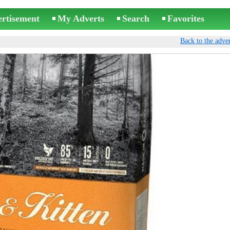
ertisement
My Adverts
Search
Favorites
Back to the adver