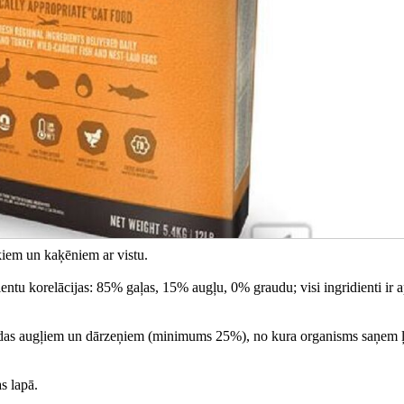
iem un kaķēniem ar vistu.
ientu korelācijas: 85% gaļas, 15% augļu, 0% graudu; visi ingridienti ir a
as augļiem un dārzeņiem (minimums 25%), no kura organisms saņem ļ
s lapā.