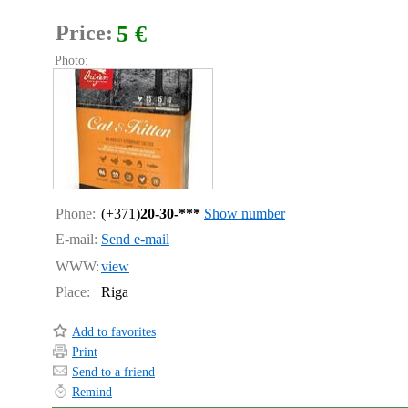
Price:
5 €
Photo:
Phone:
(+371)
20-30-***
Show number
E-mail:
Send e-mail
WWW:
view
Place:
Riga
Add to favorites
Print
Send to a friend
Remind