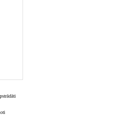
pstrādāti
oti