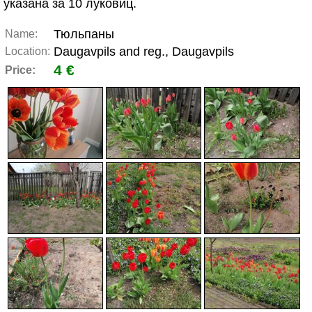
указана за 10 луковиц.
Тюльпаны
Name:
Daugavpils and reg., Daugavpils
Location:
4 €
Price: