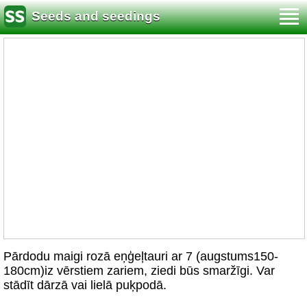
Seeds and seedings
Pārdodu maigi rozā eņģeļtauri ar 7 (augstums150-
180cm)iz vērstiem zariem, ziedi būs smaržīgi. Var
stādīt dārzā vai lielā puķpodā.