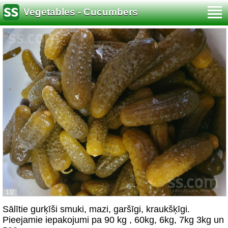
Vegetables - Cucumbers
1/2
Sālītie gurķīši smuki, mazi, garšīgi, kraukšķīgi.
Pieejamie iepakojumi pa 90 kg , 60kg, 6kg, 7kg 3kg un