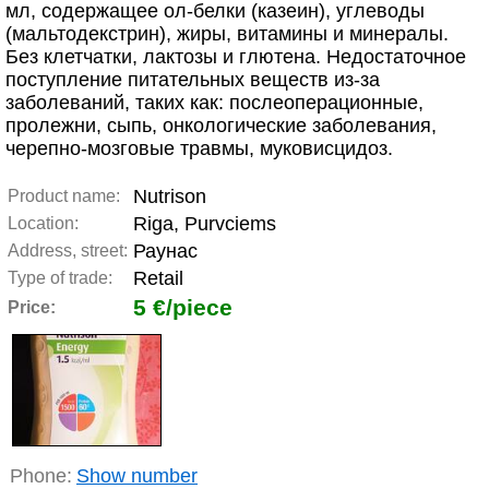
мл, содержащее ол-белки (казеин), углеводы
(мальтодекстрин), жиры, витамины и минералы.
Без клетчатки, лактозы и глютена. Недостаточное
поступление питательных веществ из-за
заболеваний, таких как: послеоперационные,
пролежни, сыпь, онкологические заболевания,
черепно-мозговые травмы, муковисцидоз.
Nutrison
Product name:
Riga, Purvciems
Location:
Раунас
Address, street:
Retail
Type of trade:
5 €/piece
Price:
Phone:
Show number