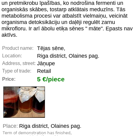
un pretmikrobu īpašības, ko nodrošina fermenti un
organiskās skābes, tostarp atklātais meduzīns. Tās
metabolisma procesi var atbalstīt vielmaiņu, veicināt
organisma detoksikāciju un daļēji regulēt zarnu
mikrofloru. Ir arī ābolu etiķa sēnes " māte". Epasts nav
aktīvs.
Tējas sēne,
Product name:
Riga district, Olaines pag.
Location:
Jāņupe
Address, street:
Retail
Type of trade:
5 €/piece
Price:
Place:
Riga district, Olaines pag.