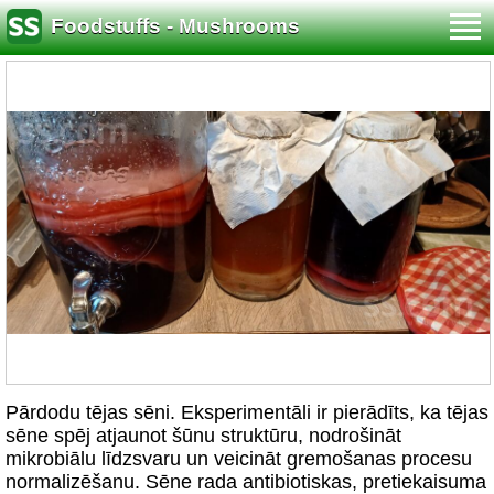
Foodstuffs - Mushrooms
Pārdodu tējas sēni. Eksperimentāli ir pierādīts, ka tējas
sēne spēj atjaunot šūnu struktūru, nodrošināt
mikrobiālu līdzsvaru un veicināt gremošanas procesu
normalizēšanu. Sēne rada antibiotiskas, pretiekaisuma