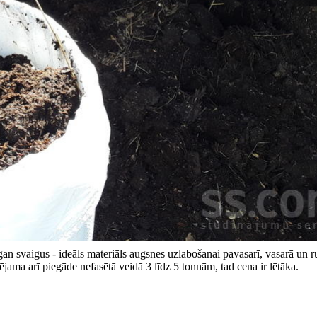
n svaigus - ideāls materiāls augsnes uzlabošanai pavasarī, vasarā un r
ējama arī piegāde nefasētā veidā 3 līdz 5 tonnām, tad cena ir lētāka.