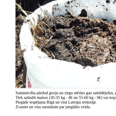
Saimniecība pārdod govju un zirgu mēslus gan satrūdējušus, ga
Tiek safasēti maisos (30-35 kg - 4€ un 55-60 kg - 6€) vai iesp
Piegāde iespējama Rīgā un visā Latvijas teritorijā.
Zvaniet un visu sarunāsim par piegādes veidu.