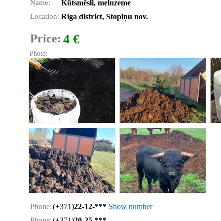
Name:
Kūtsmēsli, melnzeme
Location:
Riga district, Stopiņu nov.
Price:
4 €
Photo:
Phone:
(+371)
22-12-***
Show number
Phone:
(+371)
20-25-***