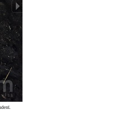
udenī.