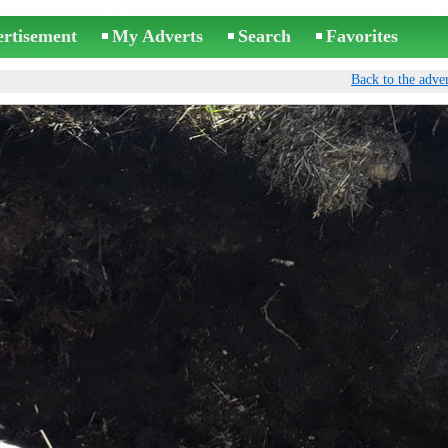
ertisement
My Adverts
Search
Favorites
Back to the adver