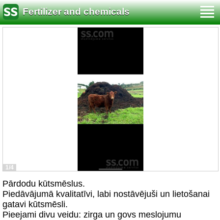
Fertilizer and chemicals
1/4
Pārdodu kūtsmēslus.
Piedāvājumā kvalitatīvi, labi nostāvējuši un lietošanai
gatavi kūtsmēsli.
Pieejami divu veidu: zirga un govs meslojumu