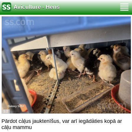
Aviculture - Hens
1/2
Pārdot càļus jauktenīšus, var arī iegādàties kopā ar
cāļu mammu