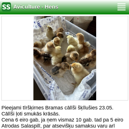
Aviculture - Hens
Pieejami tīršķirnes Bramas cālīši šķīlušies 23.05.
Cālīši ļoti smukās krāsās.
Cena 6 eiro gab, ja ņem vismaz 10 gab. tad pa 5 eiro
Atrodas Salaspilī, par atsevišķu samaksu varu arī