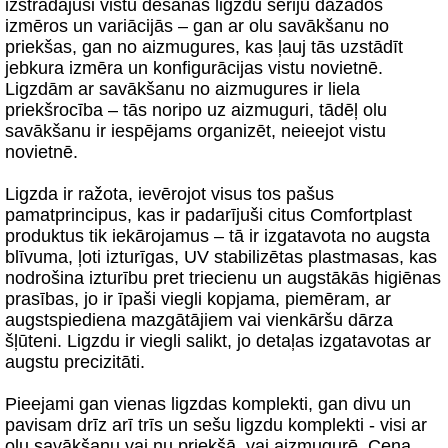
izstrādājuši vistu dēšanas ligzdu sēriju dažādos
izmēros un variācijās – gan ar olu savākšanu no
priekšas, gan no aizmugures, kas ļauj tās uzstādīt
jebkura izmēra un konfigurācijas vistu novietnē.
Ligzdām ar savākšanu no aizmugures ir liela
priekšrocība – tās noripo uz aizmuguri, tādēļ olu
savākšanu ir iespējams organizēt, neieejot vistu
novietnē.
Ligzda ir ražota, ievērojot visus tos pašus
pamatprincipus, kas ir padarījuši citus Comfortplast
produktus tik iekārojamus – tā ir izgatavota no augsta
blīvuma, ļoti izturīgas, UV stabilizētas plastmasas, kas
nodrošina izturību pret triecienu un augstākās higiēnas
prasības, jo ir īpaši viegli kopjama, piemēram, ar
augstspiediena mazgātājiem vai vienkāršu dārza
šļūteni. Ligzdu ir viegli salikt, jo detaļas izgatavotas ar
augstu precizitāti.
Pieejami gan vienas ligzdas komplekti, gan divu un
pavisam drīz arī trīs un sešu ligzdu komplekti - visi ar
olu savākšanu vai nu priekšā, vai aizmugurē. Cena