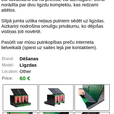
norādīta par divu ligzdu komplektu, kas redzami
attēlos.
Slīpā jumta uzlika neļaus putniem sēdēt uz ligzdas.
Aizkariņi nodrošina omulīgu privātumu, ko dējošas
vistiņas ļoti novērtē.
Pasūtīt var mūsu putnkopības preču interneta
lielveikalā (spiest uz saites lejā pie kontaktiem).
Dēšanas
Brand:
Ligzdas
Model:
Other
Location:
60 €
Price: