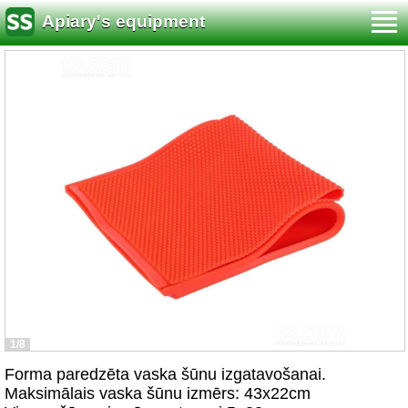
Apiary's equipment
1/8
Forma paredzēta vaska šūnu izgatavošanai.
Maksimālais vaska šūnu izmērs: 43x22cm