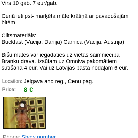
Virs 10 gab. 7 eur/gab.
Cenā ietilpst- marķēta māte krātiņā ar pavadošajām
bitēm.
Ciltsmateriāls:
Buckfast (Vācija, Dānija) Carnica (Vācija, Austrija)
Bišu mātes var iegādāties uz vietas saimniecībā
Branku drava. Izsūtam uz Omniva pakomātiem
sūtīšana 4 eur. Vai uz Latvijas pasta nodaļām 6 eur.
Jelgava and reg., Cenu pag.
Location:
8 €
Price:
Phone:
Show number