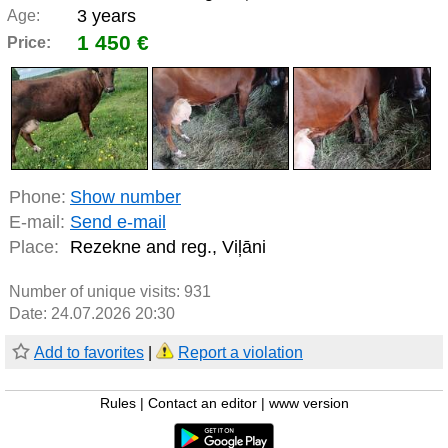
3 years
Age:
1 450 €
Price:
Phone:
Show number
E-mail:
Send e-mail
Place:
Rezekne and reg., Viļāni
Number of unique visits:
931
Date: 24.07.2026 20:30
Add to favorites
|
Report a violation
Rules
|
Contact an editor
|
www version