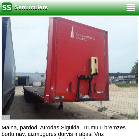
Semitrailers
1/8
Maina, pārdod. Atrodas Siguldā. Trumuļu bremzes.
bortu nav, aizmugures durvis ir abas. Vnz