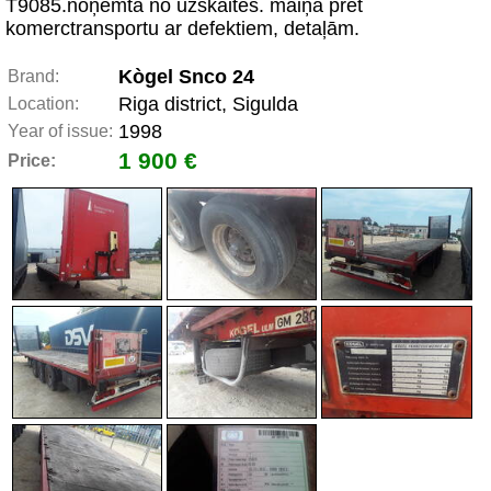
T9085.noņemta no uzskaites. maiņa pret
komerctransportu ar defektiem, detaļām.
Kògel Snco 24
Brand:
Riga district, Sigulda
Location:
1998
Year of issue:
1 900 €
Price: