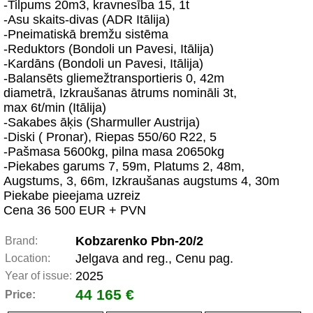
-Tilpums 20m3, kravnesība 15, 1t
-Asu skaits-divas (ADR Itālija)
-Pneimatiskā bremžu sistēma
-Reduktors (Bondoli un Pavesi, Itālija)
-Kardāns (Bondoli un Pavesi, Itālija)
-Balansēts gliemežtransportieris 0, 42m
diametrā, Izkraušanas ātrums nomināli 3t,
max 6t/min (Itālija)
-Sakabes āķis (Sharmuller Austrija)
-Diski ( Pronar), Riepas 550/60 R22, 5
-Pašmasa 5600kg, pilna masa 20650kg
-Piekabes garums 7, 59m, Platums 2, 48m,
Augstums, 3, 66m, Izkraušanas augstums 4, 30m
Piekabe pieejama uzreiz
Cena 36 500 EUR + PVN
Kobzarenko Pbn-20/2
Brand:
Jelgava and reg., Cenu pag.
Location:
2025
Year of issue:
44 165 €
Price: