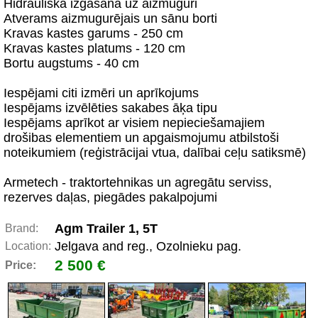
Hidrauliskā izgāšana uz aizmuguri
Atverams aizmugurējais un sānu borti
Kravas kastes garums - 250 cm
Kravas kastes platums - 120 cm
Bortu augstums - 40 cm
Iespējami citi izmēri un aprīkojums
Iespējams izvēlēties sakabes āķa tipu
Iespējams aprīkot ar visiem nepieciešamajiem
drošibas elementiem un apgaismojumu atbilstoši
noteikumiem (reģistrācijai vtua, dalībai ceļu satiksmē)
Armetech - traktortehnikas un agregātu serviss,
rezerves daļas, piegādes pakalpojumi
Agm Trailer 1, 5T
Brand:
Jelgava and reg., Ozolnieku pag.
Location:
2 500 €
Price: