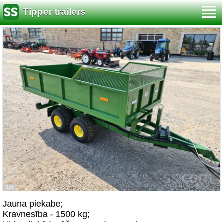
Tipper trailers
1/5
Jauna piekabe;
Kravnesība - 1500 kg;