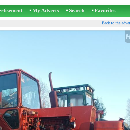
ertisement
My Adverts
Search
Favorites
Back to the adver