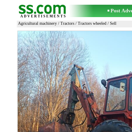
Post Adv
ADVERTISEMENTS
Agricultural machinery
/
Tractors
/
Tractors wheeled
/ Sell