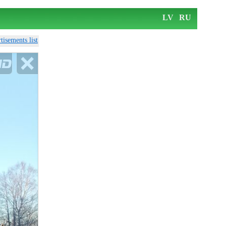
LV
RU
tisements list