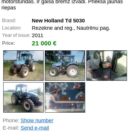
motorstundas. Ir gaisa bremž izvadi. Priekšā jaunas
riepas
New Holland Td 5030
Brand:
Rezekne and reg., Nautrēnu pag.
Location:
2011
Year of issue:
21 000 €
Price:
Phone:
Show number
E-mail:
Send e-mail