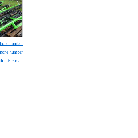
 phone number
 phone number
th this e-mail