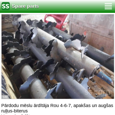
Spare parts
1/6
Pārdodu mēslu ārdītāja Rou 4-6-7, apakšas un augšas
ruļļus-biterus