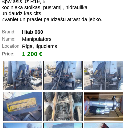
Bpw asis uz R19, 5
kocinieka stoikas, pusrāmji, hidraulika
un daudz kas cits
Zvaniet un prasiet palīdzēšu atrast da jebko.
Hiab 060
Brand:
Manipulators
Name:
Riga, Ilguciems
Location:
1 200 €
Price: