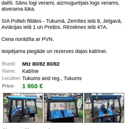
dalīti. Sānu logi verami, aizmugurējais logs verams,
atverama lūka.
SIA Polteh filiāles - Tukumā, Zemītes ielā 8, Jelgavā,
Aviācijas ielā 1 un Preiļos, Rēzeknes ielā 47A.
Cena norādīta ar PVN.
Iespējama piegāde un rezerves daļas kabīnei.
Mtz 80/82 80/82
Brand:
Kabīne
Name:
Tukums and reg., Tukums
Location:
1 950 €
Price: