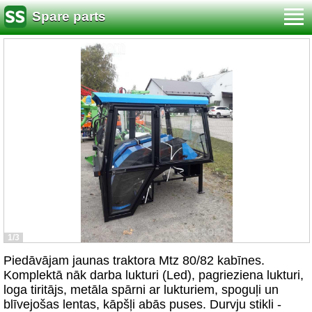
Spare parts
1/3
Piedāvājam jaunas traktora Mtz 80/82 kabīnes.
Komplektā nāk darba lukturi (Led), pagrieziena lukturi,
loga tiritājs, metāla spārni ar lukturiem, spoguļi un
blīvejošas lentas, kāpšļi abās puses. Durvju stikli -