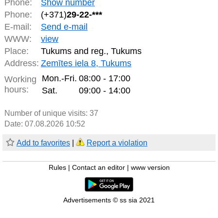
Phone:
Show number
Phone:
(+371)
29-22-***
E-mail:
Send e-mail
WWW:
view
Place:
Tukums and reg., Tukums
Address:
Zemītes iela 8, Tukums
Mon.-Fri.
08:00 - 17:00
Working
hours:
Sat.
09:00 - 14:00
Number of unique visits:
37
Date: 07.08.2026 10:52
Add to favorites
|
Report a violation
Rules
|
Contact an editor
|
www version
Advertisements © ss sia 2021