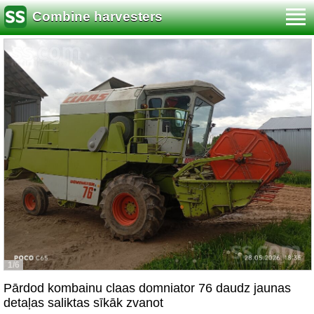
Combine harvesters
1/6
Pārdod kombainu claas domniator 76 daudz jaunas
detaļas saliktas sīkāk zvanot