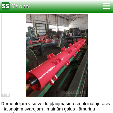
Mowers
1/10
Remontējam visu veidu pļaujmašīnu smalcinātāju asis
, taisnojam svarojam , mainām galus , āmuriņu