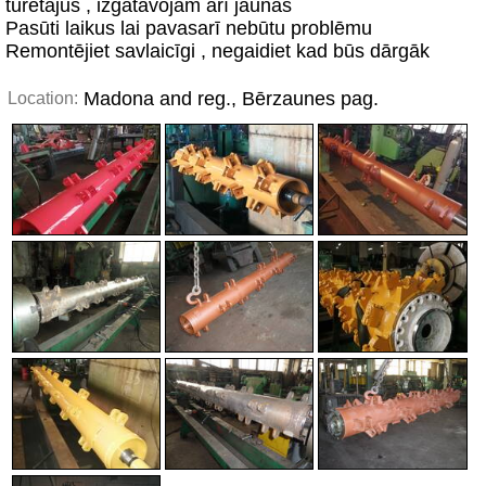
turētājus , izgatavojam arī jaunas
Pasūti laikus lai pavasarī nebūtu problēmu
Remontējiet savlaicīgi , negaidiet kad būs dārgāk
Madona and reg., Bērzaunes pag.
Location: