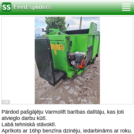
Feed splitters
1/5
Pārdod pašgājēju Varmolift barības dalītāju, kas ļoti
atvieglo darbu kūtī.
Labā tehniskā stāvoklī.
Aprīkots ar 16hp benzīna dzinēju, iedarbināms ar roku.