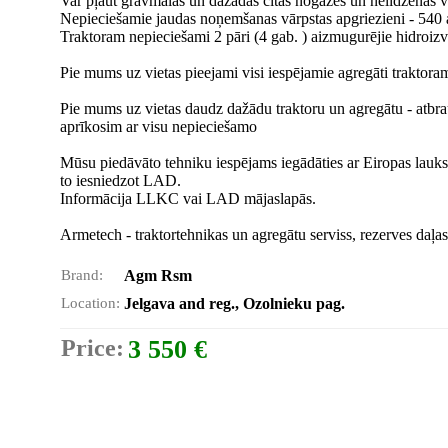
Var pļaut grāvmalas un dažādas citas nogāzes un nelīdzenas vi
Nepieciešamie jaudas noņemšanas vārpstas apgriezieni - 540 
Traktoram nepieciešami 2 pāri (4 gab. ) aizmugurējie hidroizv
Pie mums uz vietas pieejami visi iespējamie agregāti traktoram (
Pie mums uz vietas daudz dažādu traktoru un agregātu - atbrauc
aprīkosim ar visu nepieciešamo
Mūsu piedāvāto tehniku iespējams iegādāties ar Eiropas lauksai
to iesniedzot LAD.
Informācija LLKC vai LAD mājaslapās.
Armetech - traktortehnikas un agregātu serviss, rezerves daļa
Brand:
Agm Rsm
Location:
Jelgava and reg., Ozolnieku pag.
Price:
3 550 €