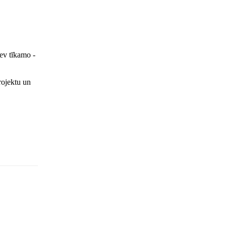
sev tīkamo -
rojektu un