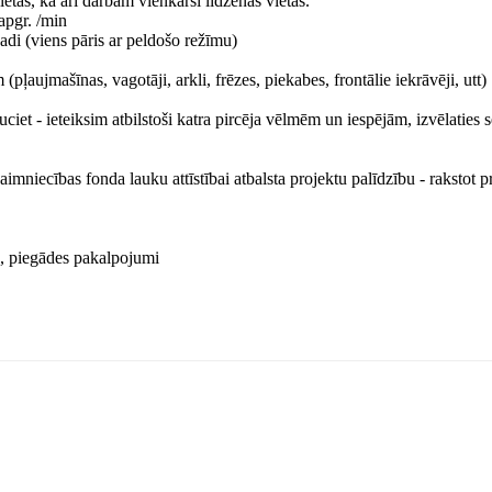
etas, kā arī darbam vienkārši līdzenās vietās.
apgr. /min
adi (viens pāris ar peldošo režīmu)
pļaujmašīnas, vagotāji, arkli, frēzes, piekabes, frontālie iekrāvēji, utt)
iet - ieteiksim atbilstoši katra pircēja vēlmēm un iespējām, izvēlaties 
mniecības fonda lauku attīstībai atbalsta projektu palīdzību - rakstot p
s, piegādes pakalpojumi