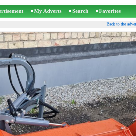
ertisement
My Adverts
Search
Favorites
Back to the adver