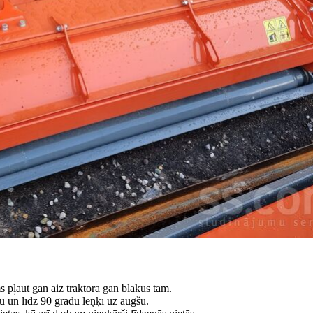
 pļaut gan aiz traktora gan blakus tam.
ju un līdz 90 grādu leņķī uz augšu.