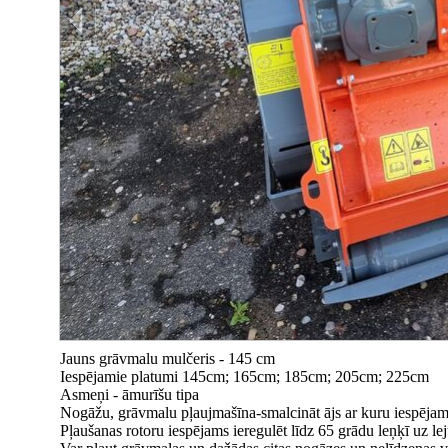
Jauns grāvmalu mulčeris - 145 cm
Iespējamie platumi 145cm; 165cm; 185cm; 205cm; 225cm
Asmeņi - āmurīšu tipa
Nogāžu, grāvmalu pļaujmašīna-smalcināt ājs ar kuru iespējams
Pļaušanas rotoru iespējams ieregulēt līdz 65 grādu leņķī uz le