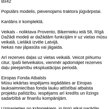
Bx42
Populārs modelis, pievenojams traktora jūgvārpstai.
Kardāns ir komplektā.
Veikals - noliktava Provento, Biķernieku ielā 58, Rīgā
Dažādi modeļi ar dažādām funkcijām ir uz vietas mūsu
veikalā. Lielākā izvēle Latvijā.
Nekas nav jāpasūta vai jāgaida.
Arī rezerves daļas uz vietas veikalā. Veicot pirkumu
citur, īpaši lielveikalos, vienmēr apdomājiet rezerves
daļu pieejamību ekspluatācijas periodā.
Eiropas Fonda Atbalsts
Mūsu iekārtas iespējams iegādāties ar Eiropas
lauksaimniecības fonda lauku attīstībai atbalsta
projektu palīdzību. Iespējams arī kredīts un līzings
sadarbībā ar finanšu kompānijām.
Uzmanieties no krāpniekiem, jo tirgū atkal parādās