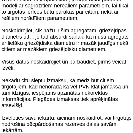
modeļi ar sagrozītiem nereāliem parametriem, lai tikai
to tirgotās ierīces būtu pārākas par citām, nekā ar
reāliem norādītiem parametriem.
Noskaidrojiet, cik nažu ir šim agregātam, griezējripas
diametrs utt. , jo tad absurdi sanāk, ka mūsu agregāts
ar lielāku griezējdiska diametru ir mazāk jaudīgs nekā
citiem ar mazākiem griezējdisku diametriem.
Visus datus noskaidrojiet un pārbaudiet, pirms veicat
izvēli.
Nekādu citu slēptu izmaksu, kā mēdz būt citiem
tirgotājiem, kad nenorāda ka vēl PVN klāt jāmaksā un
tamlīdzīgas, iespējams apzinātas nekorektas
informācijas. Piegādes izmaksas tiek aprēķinātas
atsevišķi.
Izvēloties savu iekārtu, aicinam noskaidrot, vai tirgotājs
nodrošina pēcpārdošanas rezerves daļas savām
iekārtām.