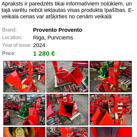
Apraksts ir paredzēts tikai informatīviem nolūkiem, un
tajā varētu nebūt iekļautas visas produkta īpašības. E-
veikala cenas var atšķirties no cenām veikalā
Provento Provento
Brand:
Riga, Purvciems
Location:
2024
Year of issue:
1 280 €
Price: