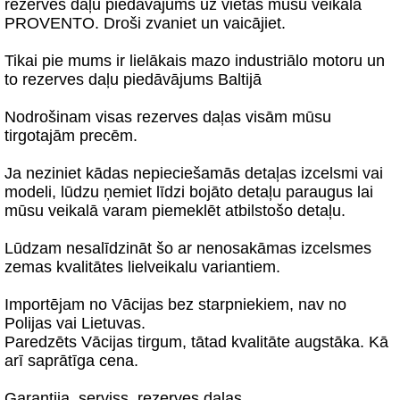
rezerves daļu piedāvājums uz vietas mūsu veikalā
PROVENTO. Droši zvaniet un vaicājiet.
Tikai pie mums ir lielākais mazo industriālo motoru un
to rezerves daļu piedāvājums Baltijā
Nodrošinam visas rezerves daļas visām mūsu
tirgotajām precēm.
Ja neziniet kādas nepieciešamās detaļas izcelsmi vai
modeli, lūdzu ņemiet līdzi bojāto detaļu paraugus lai
mūsu veikalā varam piemeklēt atbilstošo detaļu.
Lūdzam nesalīdzināt šo ar nenosakāmas izcelsmes
zemas kvalitātes lielveikalu variantiem.
Importējam no Vācijas bez starpniekiem, nav no
Polijas vai Lietuvas.
Paredzēts Vācijas tirgum, tātad kvalitāte augstāka. Kā
arī saprātīga cena.
Garantija, serviss, rezerves daļas.