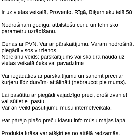
Ir uz vietas veikalā, Provento, Rīgā, Biķernieku ielā 58
Nodrošinam godīgu, atbilstošu cenu un tehnisko
parametru uzrādīšanu.
Cenas ar PVN. Var ar pārskaitījumu. Varam nodrošināt
piegādi visos virzienos.
Norēķinu veids: pārskaitījums vai skaidrā naudā uz
vietas veikalā čeks vai pavadzīme
Var iegādāties ar pārskaitījumu un saņemt preci ar
kurjeru līdz durvīm- attālināti (nebraucot pie mums).
Lai pasūtītu ar piegādi vajadzīgo preci, droši zvaniet
vai sūtiet e- pastu.
Var arī veikt pasūtījumu mūsu internetveikalā.
Par pārējo plašo preču klāstu info mūsu mājas lapā
Produkta krāsa var atšķirties no attēlā redzamās.