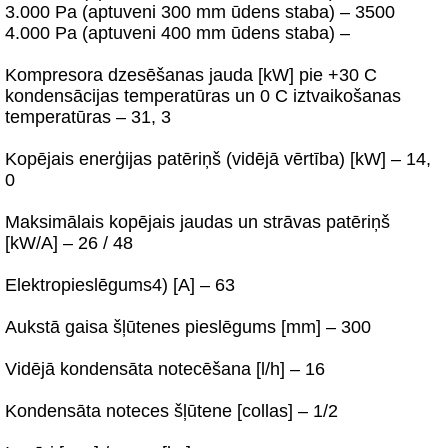
3.000 Pa (aptuveni 300 mm ūdens staba) – 3500
4.000 Pa (aptuveni 400 mm ūdens staba) –
Kompresora dzesēšanas jauda [kW] pie +30 C
kondensācijas temperatūras un 0 C iztvaikošanas
temperatūras – 31, 3
Kopējais enerģijas patēriņš (vidējā vērtība) [kW] – 14,
0
Maksimālais kopējais jaudas un strāvas patēriņš
[kW/A] – 26 / 48
Elektropieslēgums4) [A] – 63
Aukstā gaisa šļūtenes pieslēgums [mm] – 300
Vidējā kondensāta notecēšana [l/h] – 16
Kondensāta noteces šļūtene [collas] – 1/2