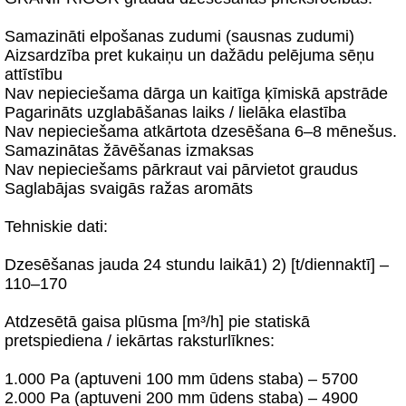
Samazināti elpošanas zudumi (sausnas zudumi)
Aizsardzība pret kukaiņu un dažādu pelējuma sēņu
attīstību
Nav nepieciešama dārga un kaitīga ķīmiskā apstrāde
Pagarināts uzglabāšanas laiks / lielāka elastība
Nav nepieciešama atkārtota dzesēšana 6–8 mēnešus.
Samazinātas žāvēšanas izmaksas
Nav nepieciešams pārkraut vai pārvietot graudus
Saglabājas svaigās ražas aromāts
Tehniskie dati:
Dzesēšanas jauda 24 stundu laikā1) 2) [t/diennaktī] –
110–170
Atdzesētā gaisa plūsma [m³/h] pie statiskā
pretspiediena / iekārtas raksturlīknes:
1.000 Pa (aptuveni 100 mm ūdens staba) – 5700
2.000 Pa (aptuveni 200 mm ūdens staba) – 4900