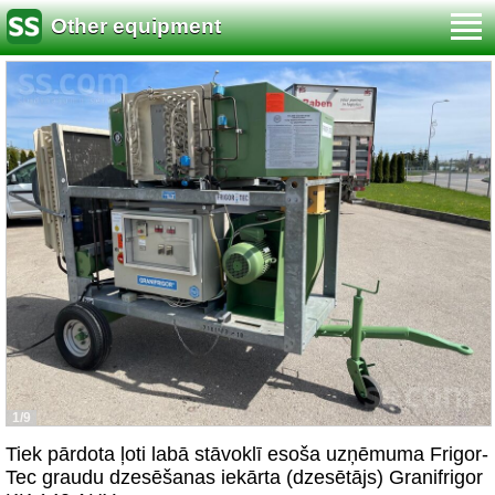
Other equipment
1/9
Tiek pārdota ļoti labā stāvoklī esoša uzņēmuma Frigor-
Tec graudu dzesēšanas iekārta (dzesētājs) Granifrigor