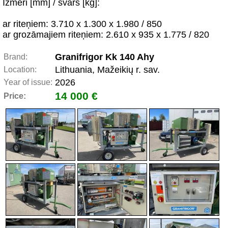
Izmēri [mm] / svars [kg]:
ar riteņiem: 3.710 x 1.300 x 1.980 / 850
ar grozāmajiem riteņiem: 2.610 x 935 x 1.775 / 820
Granifrigor Kk 140 Ahy
Brand:
Lithuania, Mažeikių r. sav.
Location:
2026
Year of issue:
14 000 €
Price: