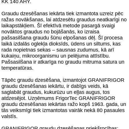
KK 140 AHY.
Graudu dzesēšanas iekārta tiek izmantota uzreiz pēc
ražas novākšanas, lai atdzesētu graudus neatkarīgi no
laikapstākļiem. Šī efektīvā metode pasargā svaigi
novāktos graudus no bojāšanās, ko izraisa
pašsasilšana graudu šūnu elpošanas dēļ. Šī procesa
laikā izdalās oglekļa dioksīds, ūdens un siltums, kas
rada nopietnas sekas – sausnas zudumus, kā arī
kukaiņu, mikroorganismu un pelējuma attīstību.
Pašsasilšana ir atkarīga no graudu mitruma satura un
temperatūras.
Tāpēc graudu dzesēšana, izmantojot GRANIFRIGOR
graudu dzesēšanas iekārtu, ir dabīgs veids, kā
saglabāt graudus, kukurūzu un eļļas augus, tos
atdzesējot. Uzņēmums FrigorTec GRANIFRIGOR
graudu dzesēšanas iekārtas ražo kopš 1963. gada, un
tās veiksmīgi tiek izmantotas vairāk nekā 80 pasaules
valstīs.
GRANIFRIGOR graudu dzesēšanas priekšrocības: