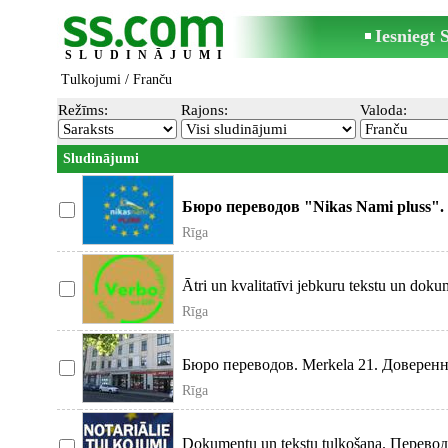
Iesniegt
SLUDINĀJUMI
Tulkojumi
/ Franču
Režīms:
Rajons:
Valoda:
Sludinājumi
Бюро переводов "Nikas Nami pluss"
Rīga
Ātri un kvalitatīvi jebkuru tekstu un dok
Rīga
Бюро переводов. Merkela 21. Доверен
Rīga
Dokumentu un tekstu tulkošana. Перев