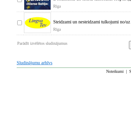
Rīga
Steidzami un nesteidzami tulkojumi no/u
Rīga
Parādīt izvēlētos sludinājumus
Sludinājumu arhīvs
Noteikumi
|
S