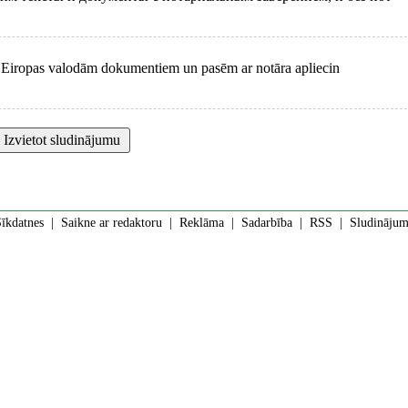
z Eiropas valodām dokumentiem un pasēm ar notāra apliecin
īkdatnes
|
Saikne ar redaktoru
|
Reklāma
|
Sadarbība
|
RSS
| Sludinājumi