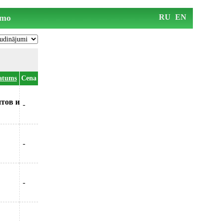
mo
RU
EN
atums
Cena
нтов и
-
-
-