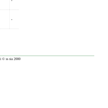
-
-
 © ss sia 2000