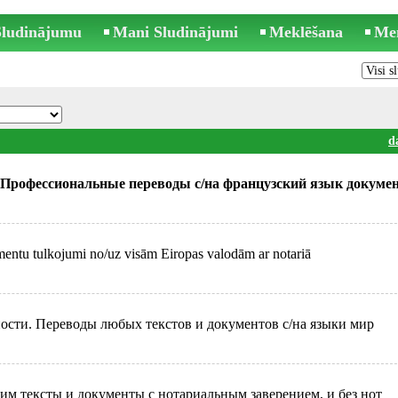
 Sludinājumu
Mani Sludinājumi
Meklēšana
Me
d
. Профессиональные переводы с/на французский язык докуме
umentu tulkojumi no/uz visām Eiropas valodām ar notariā
ности. Переводы любых текстов и документов c/на языки мир
одим тексты и документы с нотариальным заверением, и без нот