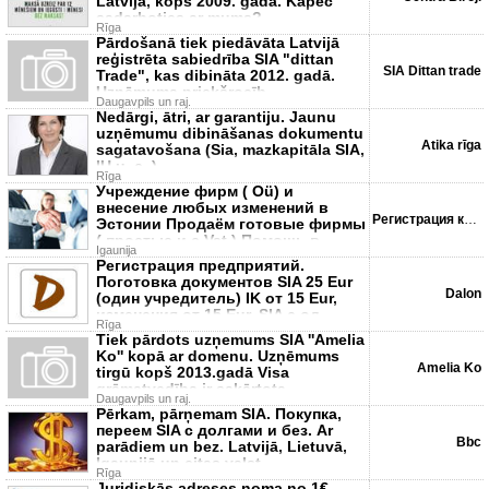
Latvijā, kopš 2009. gada. Kāpēc
sadarboties ar mums?
Rīga
Pārdošanā tiek piedāvāta Latvijā
reģistrēta sabiedrība SIA "dittan
SIA Dittan trade
Trade", kas dibināta 2012. gadā.
Uzņēmuma priekšrocīb
Daugavpils un raj.
Nedārgi, ātri, ar garantiju. Jaunu
uzņēmumu dibināšanas dokumentu
Atika rīga
sagatavošana (Sia, mazkapitāla SIA,
IU u. c. ).
Rīga
Учреждение фирм ( Oü) и
внесение любых изменений в
Регистрация компаний в ...
Эстонии Продаём готовые фирмы
( простые и с Vat ) Помощь в
Igaunija
открыти
Регистрация предприятий.
Поготовка документов SIA 25 Eur
Dalon
(один учредитель) IK от 15 Eur,
изменения от 15 Eur. SIA с од
Rīga
Tiek pārdots uzņemums SIA ''Amelia
Ko'' kopā ar domenu. Uzņēmums
Amelia Ko
tirgū kopš 2013.gadā Visa
grāmatvedība ir sakārtota
Daugavpils un raj.
Pērkam, pārņemam SIA. Покупка,
переем SIA c долгами и без. Ar
Bbc
parādiem un bez. Latvijā, Lietuvā,
Igaunijā un citas valst
Rīga
Juridiskās adreses noma no 1€