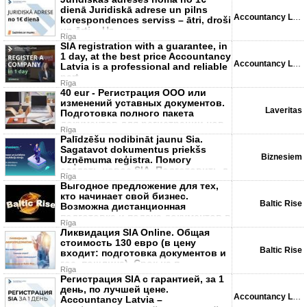
dienā Juridiskā adrese un pilns
Accountancy Latvia
korespondences serviss – ātri, droši
un ērti. - Uz
Rīga
SIA registration with a guarantee, in
1 day, at the best price Accountancy
Accountancy Latvia
Latvia is a professional and reliable
part
Rīga
40 eur - Регистрация ООО или
изменений уставных документов.
Laveritas
Подготовка полного пакета
документов для регистрации нов
Rīga
Palīdzēšu nodibināt jaunu Sia.
Sagatavot dokumentus priekšs
Biznesiem
Uzņēmuma reģistra. Помогу
создать новое SIA. Подготовить д
Rīga
Выгодное предложение для тех,
кто начинает свой бизнес.
Baltic Rise
Возможна дистанционная
подготовка и подача документов в
Rīga
Реги
Ликвидация SIA Online. Общая
стоимость 130 евро (в цену
Baltic Rise
входит: подготовка документов и
гос. пошлина). Срок на п
Rīga
Регистрация SIA с гарантией, за 1
день, по лучшей цене.
Accountancy Latvia
Accountancy Latvia –