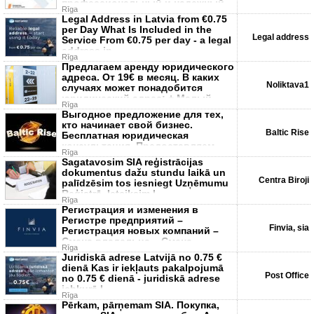
профессиональный и надежный
Rīga
партнер для
Legal Address in Latvia from €0.75
per Day What Is Included in the
Legal address
Service From €0.75 per day - a legal
address in
Rīga
Предлагаем аренду юридического
адреса. От 19€ в месяц. В каких
Noliktava1
случаях может понадобится
юридический адрес: + Малый
Rīga
Выгодное предложение для тех,
кто начинает свой бизнес.
Baltic Rise
Бесплатная юридическая
консультация. Предоставляем
Rīga
услуги дистан
Sagatavosim SIA reģistrācijas
dokumentus dažu stundu laikā un
Centra Biroji
palīdzēsim tos iesniegt Uzņēmumu
Reģistrā. Ieteiksim l
Rīga
Регистрация и изменения в
Регистре предприятий –
Finvia, sia
Регистрация новых компаний –
Смена владельца – Смена
Rīga
юридического
Juridiskā adrese Latvijā no 0.75 €
dienā Kas ir iekļauts pakalpojumā
Post Office
no 0.75 € dienā - juridiskā adrese
jebkurā L
Rīga
Pērkam, pārņemam SIA. Покупка,