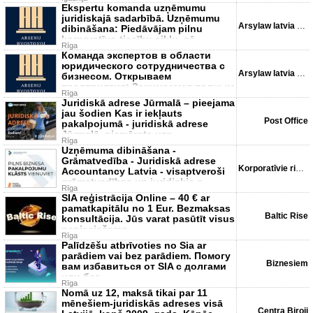
Ekspertu komanda uzņēmumu
juridiskajā sadarbībā. Uzņēmumu
Arsylaw latvia SIA
dibināšana: Piedāvājam pilnu
korporatīvo tiesību ciklu, sā
Rīga
Команда экспертов в области
юридического сотрудничества с
Arsylaw latvia SIA
бизнесом. Открываем
предприятия: Занимаемся полным
Rīga
циклом
Juridiskā adrese Jūrmalā – pieejama
jau šodien Kas ir iekļauts
Post Office
pakalpojumā - juridiskā adrese
Jūrmalā, piemērota uzņ
Rīga
Uzņēmuma dibināšana -
Grāmatvedība - Juridiskā adrese
Korporatīvie risinājumi
Accountancy Latvia - visaptveroši
grāmatvedības un juridiskie p
Rīga
SIA reģistrācija Online – 40 € ar
pamatkapitālu no 1 Eur. Bezmaksas
Baltic Rise
konsultācija. Jūs varat pasūtīt visus
nepieciešamo
Rīga
Palīdzēšu atbrīvoties no Sia ar
parādiem vai bez parādiem. Помогу
Biznesiem
вам избавиться от SIA с долгами
или без.
Rīga
Nomā uz 12, maksā tikai par 11
mēnešiem-juridiskās adreses visā
Centra Biroji