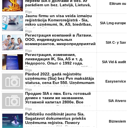
переем SIA c долгами и без. Ar
Elitrum ou
parādiem un bez. Latvijā, Lietuvā,
Igaunijā un citas valst
Rīga
Jaunu firmu un visa veida izmaiņu
reģistrācija Komercreģistrā - Sia,
SIA Lmg europe
mikro uzņēmumi, Ik, AS, biedrības,
fondi, akciju sa
Rīga
Регистрация компаний в Латвии.
ООО, индивидуальных
SIA C- y Sav
коммерсантов, микропредприятий
и других возможных вариантов.
Rīga
Регистрация, изменения,
ликвидация IK, Sia, AS и т. д.
SIA Vid & audit
Недорого. Опыт с 1992 года.
Подготовка документов от 35Eur.
Rīga
От
Pārdod 2022. gadā reģistrētu
uzņēmumu (Sia) bez Pvn maksātāja
Easyservice
statusa, cena Eur 550. Uzņēmumam
ir neliela saimnieciskās
Rīga
Продаю SIA с пвн. Есть готовый
домен с таким же названием.
SIA Atvero
Уставной капитал 2800e. Все
отчеты сданы. Фирму открывал
Rīga
под
Palīdzēšu nodibināt jaunu Sia.
Sagatavot dokumentus priekšs
Biznesiem
Uzņēmuma reģistra. Помогу
создать новое SIA. Подготовить д