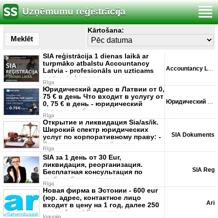
Uzņēmumu reģistrācija
Kārtošana:
Meklēt
SIA reģistrācija 1 dienas laikā ar
turpmāko atbalstu Accountancy
Accountancy Latvia
Latvia - profesionāls un uzticams
partneris biznesa
Rīga
Юридический адрес в Латвии от 0,
75 € в день Что входит в услугу от
Юридический адрес
0, 75 € в день - юридический
адрес в любом гор
Rīga
Открытие и ликвидация Sia/as/ik.
Широкий спектр юридических
SIA Dokuments
услуг по корпоративному праву: -
Внесение изменений в рег
Rīga
SIA за 1 день от 30 Eur,
ликвидация, реорганизация.
SIA Reg
Бесплатная консультация по
любым бизнес вопросам.
Rīga
Расскажем какую фо
Новая фирма в Эстонии - 600 eur
(юр. адрес, контактное лицо
Ari
входит в цену на 1 год, далее 250
eur за 1 год) Бухгалте
Igaunija