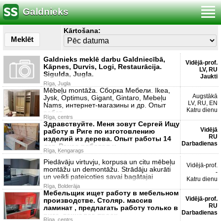
Galdnieks
Kārtošana:
Meklēt
Galdnieks meklē darbu Galdniecībā,
Vidējā-prof.
Kāpnes, Durvis, Logi, Restaurācija.
LV, RU
Sigulda, Jugla.
Jaukti
Rīga, Jugla
Mēbeļu montāža. Сборка Мебели. Ikea,
Augstākā
Jysk, Optimus, Gigant, Gintaro, Mebeļu
LV, RU, EN
Nams, интернет-магазины и др. Опыт
Katru dienu
работ
Rīga, centrs
Здравствуйте. Меня зовут Сергей Ищу
Vidējā
работу в Риге по изготовлению
RU
изделий из дерева. Опыт работы 14
Darbadienas
лет. Ранее работал н
Rīga, Ķengarags
Piedāvāju virtuvju, korpusa un citu mēbeļu
Vidējā-prof.
montāžu un demontāžu. Strādāju akurāti
-
un veikli pateicoties savai bagātajai
Katru dienu
Rīga, Bolderāja
Мебельщик ищет работу в мебельном
Vidējā-prof.
производстве. Столяр. массив
RU
ламинат , предлагать работу только в
Darbadienas
риге. технолог-проек
Rīga, centrs