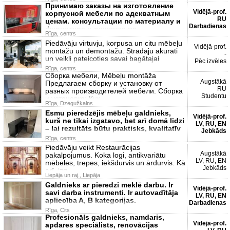
Принимаю заказы на изготовление
Vidējā-prof.
корпусной мебели по адекватным
RU
ценам. консультации по материалу и
Darbadienas
фурнитуре и решение вс
Rīga, centrs
Piedāvāju virtuvju, korpusa un citu mēbeļu
Vidējā-prof.
montāžu un demontāžu. Strādāju akurāti
-
un veikli pateicoties savai bagātajai
Pēc izvēles
Rīga, centrs
Сборка мебели, Mēbeļu montāža
Augstākā
Предлагаем сборку и установку от
RU
разных производителей мебели. Сборка
Studentu
и установка: Кух
Rīga, Dzegužkalns
Esmu pieredzējis mēbeļu galdnieks,
Vidējā-prof.
kurš ne tikai izgatavo, bet arī domā līdzi
LV, RU, EN
– lai rezultāts būtu praktisks, kvalitatīv
Jebkāds
Rīga, centrs
Piedāvāju veikt Restaurācijas
Augstākā
pakalpojumus. Koka logi, antikvariātu
LV, RU, EN
mēbeles, trepes, iekšdurvis un ārdurvis. Kā
Jebkāds
arī, izg
Liepāja un raj., Liepāja
Galdnieks ar pieredzi meklē darbu. Ir
Vidējā-prof.
savi darba instrumenti. Ir autovadītāja
LV, RU, EN
apliecība A, B kategorijas.
Darbadienas
Rīga, Cits
Profesionāls galdnieks, namdaris,
Vidējā-prof.
apdares speciālists, renovācijas