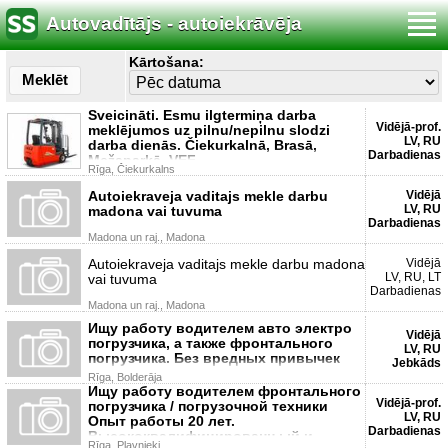
Autovadītājs - autoiekrāvēja
Kārtošana:
Meklēt
Sveicināti. Esmu ilgtermiņa darba
Vidējā-prof.
meklējumos uz pilnu/nepilnu slodzi
LV, RU
darba dienās. Čiekurkalnā, Brasā,
Darbadienas
Mežaparkā, VEF,
Rīga, Čiekurkalns
Autoiekraveja vaditajs mekle darbu
Vidējā
LV, RU
madona vai tuvuma
Darbadienas
Madona un raj., Madona
Autoiekraveja vaditajs mekle darbu madona
Vidējā
LV, RU, LT
vai tuvuma
Darbadienas
Madona un raj., Madona
Ищу работу водителем авто электро
Vidējā
погрузчика, а также фронтального
LV, RU
погрузчика. Без вредных привычек
Jebkāds
Rīga, Bolderāja
Ищу работу водителем фронтального
Vidējā-prof.
погрузчика / погрузочной техники
LV, RU
Опыт работы 20 лет.
Darbadienas
Высококвалифицированн ый и
Rīga, Pļavnieki