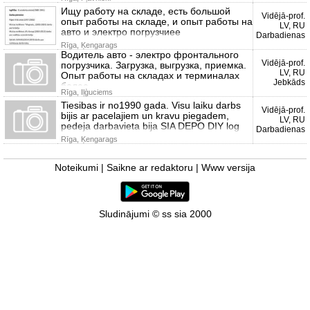
Ищу работу на складе, есть большой
Vidējā-prof.
опыт работы на складе, и опыт работы на
LV, RU
авто и электро погрузчиее
Darbadienas
Rīga, Ķengarags
Водитель авто - электро фронтального
Vidējā-prof.
погрузчика. Загрузка, выгрузка, приемка.
LV, RU
Опыт работы на складах и терминалах
Jebkāds
более
Rīga, Iļģuciems
Tiesibas ir no1990 gada. Visu laiku darbs
Vidējā-prof.
bijis ar pacelajiem un kravu piegadem,
LV, RU
pedeja darbavieta bija SIA DEPO DIY log
Darbadienas
Rīga, Ķengarags
Noteikumi
|
Saikne ar redaktoru
|
Www versija
Sludinājumi © ss sia 2000