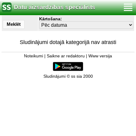
Datu aizsardzības speciālists
Kārtošana:
Meklēt
Sludinājumi dotajā kategorijā nav atrasti
Noteikumi
|
Saikne ar redaktoru
|
Www versija
Sludinājumi © ss sia 2000