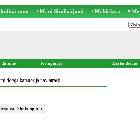
 Sludinājumu
Mani Sludinājumi
Meklēšana
Me
datums
Kompānija
Darba dienas
mi dotajā kategorijā nav atrasti