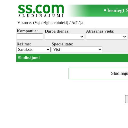
Iesniegt
SLUDINĀJUMI
Vakances (Vajadzīgi darbinieki)
/ Adītāja
Kompānija:
Darba dienas:
Atrašanās vieta:
Režīms:
Specialitāte:
Sludinājumi
Sludināju