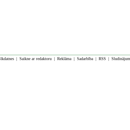
īkdatnes
|
Saikne ar redaktoru
|
Reklāma
|
Sadarbība
|
RSS
| Sludinājumi