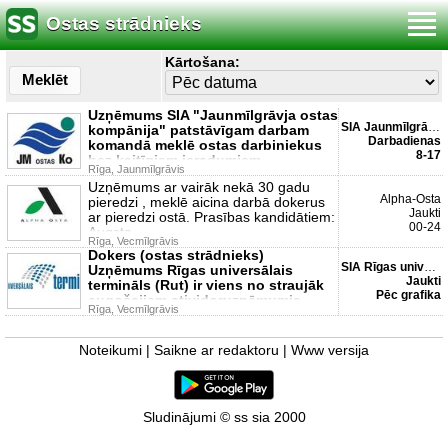
Ostas strādnieks
Kārtošana:
Meklēt
Uzņēmums SIA "Jaunmīlgrāvja ostas
SIA Jaunmīlgrāvja ostas...
kompānija" patstāvīgam darbam
Darbadienas
komandā meklē ostas darbiniekus
8-17
bez kaitīgiem ieradumiem
Rīga, Jaunmīlgrāvis
Uzņēmums ar vairāk nekā 30 gadu
Alpha-Osta
pieredzi , meklē aicina darbā dokerus
Jaukti
ar pieredzi ostā. Prasības kandidātiem:
00-24
Augsta
Rīga, Vecmīlgrāvis
Dokers (ostas strādnieks)
SIA Rīgas universālais ...
Uzņēmums Rīgas universālais
Jaukti
termināls (Rut) ir viens no straujāk
Pēc grafika
augošajiem stividoruzņēmumie
Rīga, Vecmīlgrāvis
Noteikumi
|
Saikne ar redaktoru
|
Www versija
Sludinājumi © ss sia 2000