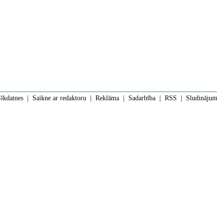
īkdatnes
|
Saikne ar redaktoru
|
Reklāma
|
Sadarbība
|
RSS
| Sludinājumi