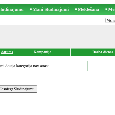
 Sludinājumu
Mani Sludinājumi
Meklēšana
Me
datums
Kompānija
Darba dienas
mi dotajā kategorijā nav atrasti