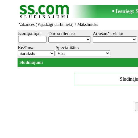
Iesniegt
SLUDINĀJUMI
Vakances (Vajadzīgi darbinieki)
/ Mākslinieks
Kompānija:
Darba dienas:
Atrašanās vieta:
Režīms:
Specialitāte:
Sludinājumi
Sludināju