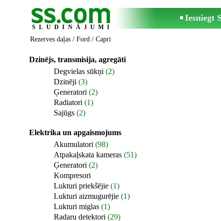
Iesniegt
SLUDINĀJUMI
Rezerves daļas
/
Ford
/ Capri
Dzinējs, transmisija, agregāti
Degvielas sūkņi
(2)
Dzinēji
(3)
Ģeneratori
(2)
Radiatori
(1)
Sajūgs
(2)
Elektrika un apgaismojums
Akumulatori
(98)
Atpakaļskata kameras
(51)
Ģeneratori
(2)
Kompresori
Lukturi priekšējie
(1)
Lukturi aizmugurējie
(1)
Lukturi miglas
(1)
Radaru detektori
(29)