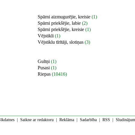
Spārni aizmugurējie, kreisie
(1)
Spārni priekšējie, labie
(2)
Spārni priekšējie, kreisie
(1)
Vējstikli
(1)
Vējstiklu tīrītāji, slotiņas
(3)
Gultņi
(1)
Pusasi
(1)
Riepas
(10416)
īkdatnes
|
Saikne ar redaktoru
|
Reklāma
|
Sadarbība
|
RSS
| Sludinājumi