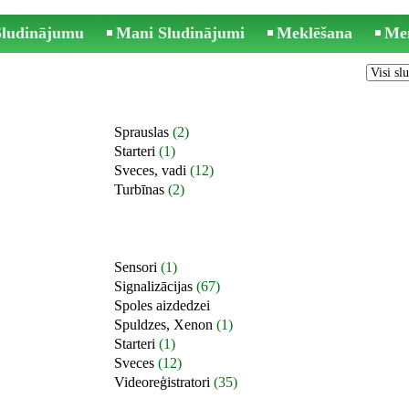
 Sludinājumu
Mani Sludinājumi
Meklēšana
Me
Sprauslas
(2)
Starteri
(1)
Sveces, vadi
(12)
Turbīnas
(2)
Sensori
(1)
Signalizācijas
(67)
Spoles aizdedzei
Spuldzes, Xenon
(1)
Starteri
(1)
Sveces
(12)
Videoreģistratori
(35)