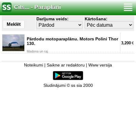
Cits... - Paraplāni
Darījuma veids:
Kārtošana:
Meklēt
Pārdodu motoparaplānu. Motors Polini Thor
3,200
130.
€
Madona un raj.
Noteikumi
|
Saikne ar redaktoru
|
Www versija
Sludinājumi © ss sia 2000