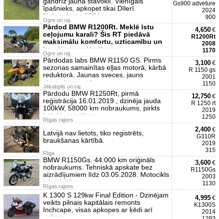
gandrīz jaunā stāvoklī. Vienīgais
Gs900 adveture
īpašnieks, apkopet tikai Dīlerī.
2024
Nobraukums 6584
900
Ogre un raj.
Pārdod BMW R1200Rt. Meklē īstu
4,650
€
ceļojumu karali? Šis RT piedāvā
R1200Rt
maksimālu komfortu, uzticamību un
2008
baudāmu vadāmību je
1170
Ogre un raj.
Pārdodas labs BMW R1150 GS. Pirms
3,100
€
sezonas samainītas eļļas motorā, kārbā
R 1150 gs
reduktorā. Jaunas sveces, jauns
2001
akumulators, nā
1150
Jēkabpils un raj.
Pārdodu BMW R1250Rt, pirmā
12,750
€
reģistrācija 16.01.2019., dzinēja jauda
R 1250 rt
100kW, 58000 km nobraukums, pirkts
2019
Latvijā, regulāras
1250
Rīgas rajons
2,400
€
Latvijā nav lietots, tiko registrēts,
G310R
braukšanas kārtībā.
2019
315
Rīga
BMW R1150Gs. 44.000 km oriģināls
3,600
€
nobraukums. Tehniskā apskate bez
R1150Gs
aizrādījumiem līdz 03.05.2028. Motocikls
2003
ir ļoti labā
1130
Rīgas rajons
K 1300 S 129kw Final Edition - Dzinējam
4,995
€
veikts pilnais kapitālais remonts
K1300S
Inchcape, visas apkopes ar ķēdi arī
2014
veiktas
1293