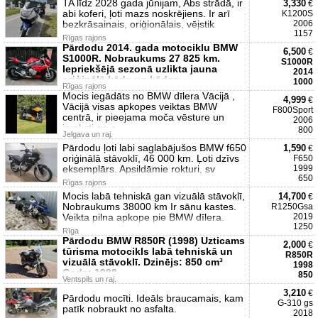
TA līdz 2028 gada jūnijam, Abs strādā, ir
3,330
€
abi koferi, ļoti mazs noskrējiens. Ir arī
K1200S
bezkrāsainais, oriģionālais, vējstik
2006
1157
Rīgas rajons
Pārdodu 2014. gada motociklu BMW
6,500
€
S1000R. Nobraukums 27 825 km.
S1000R
Iepriekšējā sezonā uzlikta jauna
2014
oriģinālā ķēde un ķēdes
1000
Rīgas rajons
Mocis iegādāts no BMW dīlera Vācijā ,
4,999
€
Vācijā visas apkopes veiktas BMW
F800Sport
centrā, ir pieejama moča vēsture un
2006
izraksti no a
800
Jelgava un raj.
Pārdodu ļoti labi saglabājušos BMW f650
1,590
€
oriģinālā stāvoklī, 46 000 km. Ļoti dzīvs
F650
eksemplārs. Apsildāmie rokturi, sv
1999
650
Rīgas rajons
Mocis labā tehniskā gan vizuālā stāvoklī,
14,700
€
Nobraukums 38000 km Ir sānu kastes.
R1250Gsa
Veikta pilna apkope pie BMW dīlera.
2019
1250
Rīga
Pārdodu BMW R850R (1998) Uzticams
2,000
€
tūrisma motocikls labā tehniskā un
R850R
vizuālā stāvoklī. Dzinējs: 850 cm³
1998
Gads: 1998
850
Ventspils un raj.
3,210
€
Pārdodu mocīti. Ideāls braucamais, kam
G-310 gs
patīk nobraukt no asfalta.
2018