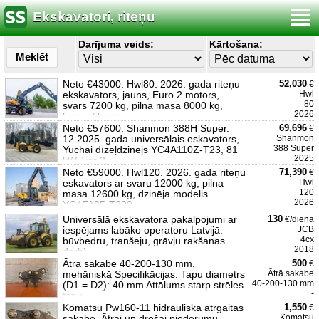
Ekskavatori, riteņu
Darījuma veids:
Kārtošana:
Meklēt
Neto €43000. Hwl80. 2026. gada riteņu
52,030
€
ekskavators, jauns, Euro 2 motors,
Hwl
80
svars 7200 kg, pilna masa 8000 kg,
2026
kausa tilpum
Neto €57600. Shanmon 388H Super.
69,696
€
12.2025. gada universālais eskavators,
Shanmon
388 Super
Yuchai dīzeļdzinējs YC4A110Z-T23, 81
2025
kW Tier 2,
Neto €59000. Hwl120. 2026. gada riteņu
71,390
€
eskavators ar svaru 12000 kg, pilna
Hwl
120
masa 12600 kg, dzinēja modelis
2026
YC4FA85-T300,
Universālā ekskavatora pakalpojumi ar
130
€/dienā
iespējams labāko operatoru Latvijā.
JCB
4cx
būvbedru, tranšeju, grāvju rakšanas
2018
darbi.
Ātrā sakabe 40-200-130 mm,
500
€
mehāniskā Specifikācijas: Tapu diametrs
Ātrā sakabe
40-200-130 mm
(D1 = D2): 40 mm Attālums starp strēles
-
tapu
Komatsu Pw160-11 hidrauliskā ātrgaitas
1,550
€
sakabe. Ātrai un drošai piederumu
Komatsu