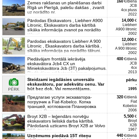
160
€/dienā
Zemes rakšanas un planēšanas darbi
JCB
Rīgā un Pierīgā, palešu dakšas , zvanīt
4cx pluss
uz norādīto nr.
2022
Pārdodas Ekskavators , Liebherr A900
14,000
€
Litronic, Ekskavators darba kārtībā
Liebherr
A900 litronic
sīkāka informācija zvanot pa norādīto
2002
tālruni.
12,000
€
Pardodas ekskavators Liebherr A 900
Liebherr
Litronic , Ekaskavators darba kārtībā ,
A 900 litronic
sīkāka informācija pa norādīto tālruni.
2002
Piedāvājam frontālā iekrāvēja
400
€/dienā
ekskavātora Jcb4 CX un
JCB
4cx
Miniekskavātora Jcb (3T) pakalpojumus.
2013
Piedāvājam arī betamās krava
Steidzami iegādāsies unversālo
pērku
ekskavātoru, par adekvātu cenu. Var
-
būt bez dok. Vai remontējams.
1995
Предлагаю услуги экскаватора-
320
€/dienā
погрузчик а Fiat-Kobelco. Копка
Fiat
Kobelco
траншей, котлованов Планировка
2006
участка Погрузка/разгруз
Broyt X2B – leģendārs norvēģu
5,500
€
ekskavators lieliskā darba kārtībā.
Broyt
X2B
Pārdošanā uzticams Broyt X2B ar Volvo
1967
D50 dīzeļdzi
Uzņēmums piedāvā 15T riteņu
440
€/dienā