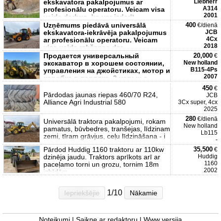
ekskavatora pakalpojumus ar
Liebherr
A314
profesionālu operatoru. Veicam visa
2001
veida darbus, ko var izdarīt
Uzņēmums piedāvā universālā
400
€/dienā
ekskavatora-iekrāvēja pakalpojumus
JCB
4Cx
ar profesionālu operatoru. Veicam
2018
visa veida rakšanas dar
Продается универсальный
20,000
€
экскаватор в хорошем состоянии,
New holland
B115-4Ps
управления на джойстиках, мотор и
2007
коробка в порядке, 2 новых а
450
€
Pārdodas jaunas riepas 460/70 R24,
JCB
Alliance Agri Industrial 580
3Cx super, 4cx
2025
280
€/dienā
Universālā traktora pakalpojumi, rokam
New holland
pamatus, būvbedres, tranšejas, līdzinam
Lb115
zemi, tīram grāvjus, ceļu līdzināšana - i
-
Pārdod Huddig 1160 traktoru ar 110kw
35,500
€
dzinēja jaudu. Traktors aprīkots arī ar
Huddig
1160
paceļamo torni un grozu, tornim 18m
2002
izbīdām
1/10
Iepriekšējie
Nākamie
Noteikumi
|
Saikne ar redaktoru
|
Www versija