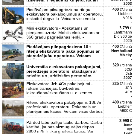
izmēriem. Piegāde ar kurjeru. Kā arī
2003
nodrošinam tran
Piedāvājam pilnapgrieziena riteņu
400
€/dienā
ekskavatora pakalpojumus ar operatoru,
Liebherr
A 916
ieskaitot degvielu. Veicam visu veidu
-
darbus, k
Mini ekskavators - Apskatāms un
3,799
€
pieejams uzreiz. Mobils ekskavators ar
Lantzmann
Dig 360 ge
360 grādu pagriešanās leņķi. -
2025
Noņemams pieka
Piedāvājam pilnpagrieziena 16 t
400
€/dienā
riteņu ekskavatora pakalpojumus ar
New holland
Mh city
pieredzējušu operatoru. Veicam
-
rakšanas, planēšanas
320
€/dienā
Universāla ekskavatora pakalpojumi,
JCB
pieredzējis operators, strādājam ar
Jsb
privāto un juridiskām personām.
2007
Ekskavatora Jcb 4Cx pakalpojumi -
225
€/dienā
rokam tranšejas, būvbedres,
JCB
4Cx
iekraušana/izkraušana u. c. zemes
-
darbi. Pieredzējuši
Riteņu ekskavatora pakalpojumi. 18t. Ar
400
€/dienā
profesionālu operatoru. Rokamais un
Liebherr
A900 C
planējamais kauss. Veicam visus darbus
-
kurus
3,990
€
Pārdod labu palīgu lauku darbos. Darba
Jumz
kārtībā, jaunas aizmugurējās riepas.
Akl
2800 m/h Ir tikai greifera kauss. Var
1992