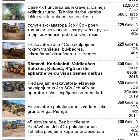
12,900
€
Case 4x4 unversālais iekrāvējs. Dzinējs
Case
4cilindru turbo. Tehnika darba kārtībā.
580K Turbo
Tikko veikta apkope, visas eļļas u
1992
Услуги экскаватора Jcb 4Cx - роем
225
€/dienā
траншеи, котлованы, загрузка/выгрузка
JCB
4Cx
и. др. земляные работы. Опытные
-
операторы.
Ekskavatora Jcb 4Cx pakalpojumi -
225
€/dienā
rokam tranšejas, būvbedres,
JCB
4Cx
iekraušana/izkraušana u. c. zemes
-
darbi. Pieredzējuši
Rāmavā, Katlakalnā, Valdlaučos,
250
€/dienā
Baložos, Ķekavā, Rīgā un tās
Case
695Sr
apkārtnē veicu visus zemes darbus
2015
ar universālo ekskavato
Piedāvājam ekskavatora-iekrāvēja
360
€/dienā
pakalpojumus Jcb 3Cx Jcb 4Cx ar
JCB
3Cx 4cx
operatoru. Visi iespējamie zemes darbi,
2019
pieejams plan
360
€/dienā
Ekskavatoru pakalpojumi. Izvedam lieko
JCB
grunti. Rīga, Pierīga.
4cx
2014
45 eiro/stundā. Bez brīvdienām.
200
€/dienā
Piedāvājam Jcb 4Cx pakalpojumus.
JCB
4Cx
Tehnika pieejama kopā ar profesionālu
2015
operatoru.