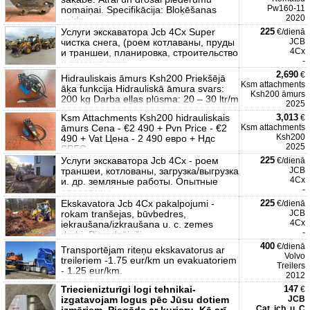
Pw160-11
nomaiņai. Specifikācija: Bloķēšanas
2020
veids:
Услуги экскаватора Jcb 4Cx Super
225
€/dienā
чистка снега, (роем котлаваны, пруды
JCB
4Cx
и траншеи, планировка, строительство
-
и ремонт доро
2,690
€
Hidrauliskais āmurs Ksh200 Priekšējā
Ksm attachments
āķa funkcija Hidrauliskā āmura svars:
Ksh200 āmurs
200 kg Darba eļļas plūsma: 20 – 30 ltr/m
2025
Ksm Attachments Ksh200 hidrauliskais
3,013
€
āmurs Cena - €2 490 + Pvn Price - €2
Ksm attachments
Ksh200
490 + Vat Цена - 2 490 евро + Ндс
2025
SPEC
Услуги экскаватора Jcb 4Cx - роем
225
€/dienā
траншеи, котлованы, загрузка/выгрузка
JCB
4Cx
и. др. земляные работы. Опытные
-
операторы.
Ekskavatora Jcb 4Cx pakalpojumi -
225
€/dienā
rokam tranšejas, būvbedres,
JCB
4Cx
iekraušana/izkraušana u. c. zemes
-
darbi. Pieredzējuši
400
€/dienā
Transportējam riteņu ekskavatorus ar
Volvo
treileriem -1.75 eur/km un evakuatoriem
Treilers
- 1.25 eur/km.
2012
Triecienizturīgi logi tehnikai-
147
€
izgatavojam logus pēc Jūsu dotiem
JCB
Cat, jcb, u. C