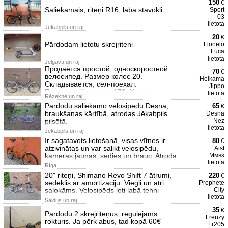
150
€
Saliekamais, riteņi R16, laba stavokli
Sport
03
lietota
Jēkabpils un raj.
20
€
Pārdodam lietotu skrejriteni
Lionelo
Luca
lietota
Jelgava un raj.
Продаётся простой, односкоростной
70
€
велосипед. Размер колес 20.
Helkama
Складывается, сел-поехал.
Jippo
Примерный рост до 178. Хранил
lietota
Rēzekne un raj.
Pārdodu saliekamo velosipēdu Desna,
65
€
braukšanas kārtībā, atrodas Jēkabpils
Desna
pilsētā.
Nez
lietota
Jēkabpils un raj.
Ir sagatavots lietošanā, visas vītnes ir
80
€
atzivinātas un var salikt velosipēdu,
Aist
kameras jaunas, sēdies un brauc. Atrodā
Ммвз
lietota
Rīga
20" riteņi, Shimano Revo Shift 7 ātrumi,
220
€
sēdeklis ar amortizāciju. Viegli un ātri
Prophete
salokāms. Velosipēds ļoti labā tehni
City
lietota
Saldus un raj.
35
€
Pārdodu 2 skrejriteņus, regulējams
Frenzy
rokturis. Ja pērk abus, tad kopā 60€
Fr205