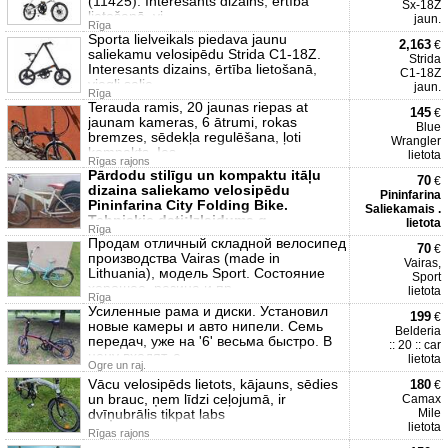
(11425). Interesants dizains, ērtība
Sx-18Z
lietošanā, vi
jaun.
Rīga
Sporta lielveikals piedava jaunu
2,163
€
saliekamu velosipēdu Strida C1-18Z.
Strida
Interesants dizains, ērtība lietošanā,
C1-18Z
viegli salie
jaun.
Rīga
Terauda ramis, 20 jaunas riepas at
145
€
jaunam kameras, 6 ātrumi, rokas
Blue
bremzes, sēdekļa regulēšana, ļoti
Wrangler
kompakts. Ies
lietota
Rīgas rajons
Pārdodu stilīgu un kompaktu itāļu
70
€
dizaina saliekamo velosipēdu
Pininfarina
Pininfarina City Folding Bike.
Saliekamais .
Tehniskie dati:Izlaiduma g
lietota
Rīga
Продам отличный складной велосипед
70
€
производства Vairas (made in
Vairas,
Lithuania), модель Sport. Состояние
Sport
хорошее, резина и пр
lietota
Rīga
Усиленные рама и диски. Установил
199
€
новые камеры и авто нипели. Семь
Belderia
передач, уже на '6' весьма быстро. В
:: 20 :: car
цену входят, е
lietota
Ogre un raj.
Vācu velosipēds lietots, kājauns, sēdies
180
€
un brauc, ņem līdzi ceļojumā, ir
Camax
dvīņubrālis tikpat labs
Mile
lietota
Rīgas rajons