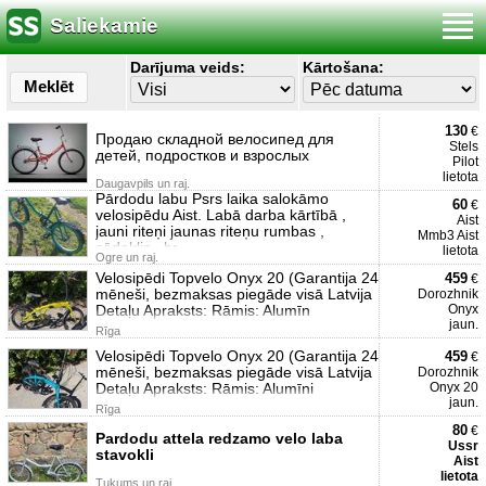
Saliekamie
Darījuma veids:
Kārtošana:
Meklēt
130
€
Продаю складной велосипед для
Stels
детей, подростков и взрослых
Pilot
lietota
Daugavpils un raj.
Pārdodu labu Psrs laika salokāmo
60
€
velosipēdu Aist. Labā darba kārtībā ,
Aist
jauni riteņi jaunas riteņu rumbas ,
Mmb3 Aist
sēdeklis , br
lietota
Ogre un raj.
Velosipēdi Topvelo Onyx 20 (Garantija 24
459
€
mēneši, bezmaksas piegāde visā Latvija
Dorozhnik
Detaļu Apraksts: Rāmis: Alumīn
Onyx
jaun.
Rīga
Velosipēdi Topvelo Onyx 20 (Garantija 24
459
€
mēneši, bezmaksas piegāde visā Latvija
Dorozhnik
Detaļu Apraksts: Rāmis: Alumīni
Onyx 20
jaun.
Rīga
80
€
Pardodu attela redzamo velo laba
Ussr
stavokli
Aist
lietota
Tukums un raj.