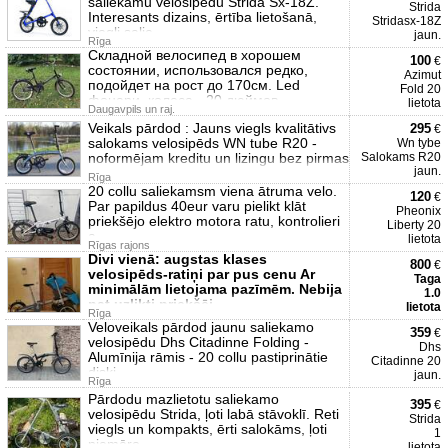
saliekamu velosipēdu Strida Sx-18Z.
Strida
Interesants dizains, ērtība lietošanā,
Stridasx-18Z
viegli salie
jaun.
Rīga
Складной велосипед в хорошем
100
€
состоянии, использовался редко,
Azimut
подойдет на рост до 170см. Led
Fold 20
фонари, колеса - 20 дюймов,
lietota
Daugavpils un raj.
Veikals pārdod : Jauns viegls kvalitātivs
295
€
salokams velosipēds WN tube R20 -
Wn tybe
noformējam kreditu un lizingu bez pirmas
Salokams R20
jaun.
Rīga
20 collu saliekamsm viena ātruma velo.
120
€
Par papildus 40eur varu pielikt klāt
Pheonix
priekšējo elektro motora ratu, kontrolieri
Liberty 20
a
lietota
Rīgas rajons
Divi vienā: augstas klases
800
€
velosipēds-ratiņi par pus cenu Ar
Taga
minimālām lietojama pazīmēm. Nebija
1.0
pat uzlikti priekšēj
lietota
Rīga
Veloveikals pārdod jaunu saliekamo
359
€
velosipēdu Dhs Citadinne Folding -
Dhs
Alumīnija rāmis - 20 collu pastiprinātie
Citadinne 20
diski
jaun.
Rīga
Pārdodu mazlietotu saliekamo
395
€
velosipēdu Strida, ļoti labā stāvoklī. Reti
Strida
viegls un kompakts, ērti salokāms, ļoti
1
piemēro
lietota