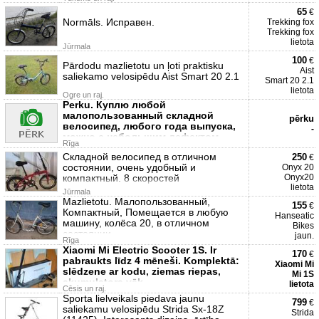
65
€
Normāls. Исправен.
Trekking fox
Trekking fox
lietota
Jūrmala
100
€
Pārdodu mazlietotu un ļoti praktisku
Aist
saliekamo velosipēdu Aist Smart 20 2.1
Smart 20 2.1
lietota
Ogre un raj.
Perku. Куплю любой
малопользованный складной
pērku
велосипед, любого года выпуска,
-
можно с небольшим дефектом.
Rīga
Складной велосипед в отличном
250
€
состоянии, очень удобный и
Onyx 20
компактный. 8 скоростей
Onyx20
lietota
Jūrmala
Mazlietotu. Малопользованный,
155
€
Компактный, Помещается в любую
Hanseatic
машину, колёса 20, в отличном
Bikes
состоянии
jaun.
Rīga
Xiaomi Mi Electric Scooter 1S. Ir
170
€
pabraukts līdz 4 mēneši. Komplektā:
Xiaomi Mi
slēdzene ar kodu, ziemas riepas,
Mi 1S
akumulatora vāk
lietota
Cēsis un raj.
Sporta lielveikals piedava jaunu
799
€
saliekamu velosipēdu Strida Sx-18Z
Strida