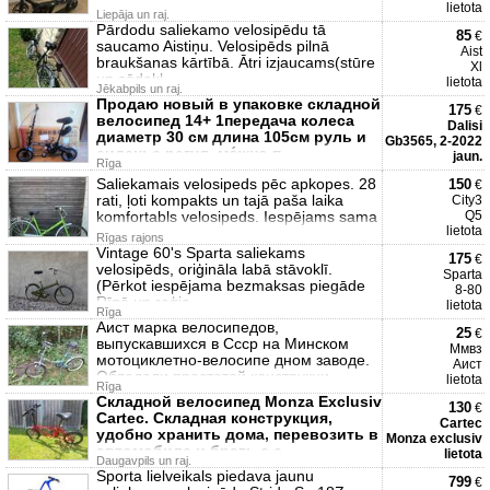
lietota
Liepāja un raj.
Pārdodu saliekamo velosipēdu tā
85
€
saucamo Aistiņu. Velosipēds pilnā
Aist
braukšanas kārtībā. Ātri izjaucams(stūre
Xl
un sēdekl
lietota
Jēkabpils un raj.
Продаю новый в упаковке складной
175
€
велосипед 14+ 1передача колеса
Dalisi
диаметр 30 см длина 105см руль и
Gb3565, 2-2022
сиденье регул. мо́жно п
jaun.
Rīga
Saliekamais velosipeds pēc apkopes. 28
150
€
rati, ļoti kompakts un tajā paša laika
City3
komfortabls velosipeds. Iespējams sama
Q5
lietota
Rīgas rajons
Vintage 60's Sparta saliekams
175
€
velosipēds, oriģināla labā stāvoklī.
Sparta
(Pērkot iespējama bezmaksas piegāde
8-80
Rīgā un reģio
lietota
Rīga
Аист марка велосипедов,
25
€
выпускавшихся в Ссср на Минском
Ммвз
мотоциклетно-велосипе дном заводе.
Аист
Обладали простотой конструкци
lietota
Rīga
Складной велосипед Monza Exclusiv
130
€
Cartec. Складная конструкция,
Cartec
удобно хранить дома, перевозить в
Monza exclusiv
автомобиле и брать с с
lietota
Daugavpils un raj.
Sporta lielveikals piedava jaunu
799
€