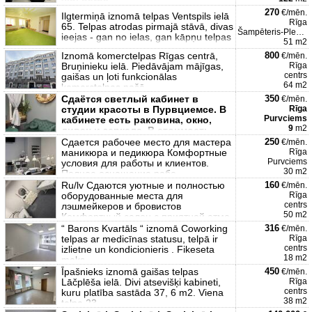
vidi darba
270
€/mēn.
Ilgtermiņā iznomā telpas Ventspils ielā
Rīga
65. Telpas atrodas pirmajā stāvā, divas
Šampēteris-Pleskodāle
ieejas - gan no ielas, gan kāpņu telpas
51 m2
Iznomā komerctelpas Rīgas centrā,
800
€/mēn.
Bruņinieku ielā. Piedāvājam mājīgas,
Rīga
centrs
gaišas un ļoti funkcionālas
64 m2
komerctelpas pašā
Сдаётся светлый кабинет в
350
€/mēn.
студии красоты в Пурвциемсе. В
Rīga
Purvciems
кабинете есть раковина, окно,
9
m2
диван и зеркала. В стоимость
Сдается рабочее место для мастера
250
€/mēn.
маникюра и педикюра Комфортные
Rīga
Purvciems
условия для работы и клиентов.
30 m2
Полное оснащение рабо
Ru/lv Сдаются уютные и полностью
160
€/mēn.
оборудованные места для
Rīga
centrs
лэшмейкеров и бровистов
50 m2
Комфортный салон с приятной атмо
“ Barons Kvartāls “ iznomā Coworking
316
€/mēn.
telpas ar medicīnas statusu, telpā ir
Rīga
centrs
izlietne un kondicionieris . Fikeseta
18 m2
maks
Īpašnieks iznomā gaišas telpas
450
€/mēn.
Lāčplēša ielā. Divi atsevišķi kabineti,
Rīga
centrs
kuru platība sastāda 37, 6 m2. Viena
38 m2
telpa 23,