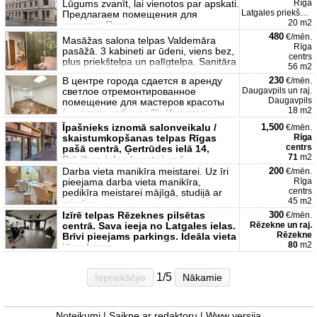
Lūgums zvanīt, lai vienotos par apskati.
Rīga
Latgales priekšpilsēta
Предлагаем помещения для
20 m2
красоты. Прось
480
€/mēn.
Masāžas salona telpas Valdemāra
Rīga
pasāžā. 3 kabineti ar ūdeni, viens bez,
centrs
plus priekštelpa un palīgtelpa. Sanitāra
56 m2
В центре города сдается в аренду
230
€/mēn.
светлое отремонтированное
Daugavpils un raj.
Daugavpils
помещение для мастеров красоты
18 m2
(на плане кабинет 9). Имеется
Īpašnieks iznomā salonveikalu /
1,500
€/mēn.
skaistumkopšanas telpas Rīgas
Rīga
centrs
pašā centrā, Ģertrūdes ielā 14,
71
m2
Brīvības ielas krustojumā.
Darba vieta manikīra meistarei. Uz īri
200
€/mēn.
pieejama darba vieta manikīra,
Rīga
centrs
pedikīra meistarei mājīgā, studijā ar
45 m2
mierīgu
Izīrē telpas Rēzeknes pilsētas
300
€/mēn.
centrā. Sava ieeja no Latgales ielas.
Rēzekne un raj.
Rēzekne
Brīvi pieejams parkings. Ideāla vieta
80
m2
jūsu kome
1/5
Iepriekšējie
Nākamie
Noteikumi
|
Saikne ar redaktoru
|
Www versija