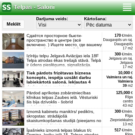
Telpas - Saloni
Darījuma veids:
Kārtošana:
Meklēt
Сдаётся просторное бьюти-
170
€/mēn.
пространство в центре (всё
Daugavpils un raj.
Daugavpils
включено. ) Ищете место, где вашему
17 m2
бизнесу будет не тесно? В наше
300
€/mēn.
Izīrēju telpu Jelgavā Aviācijas iela 18F
Jelgava un raj.
Telpa atrodas ēkas trešajā stāvā. Telpā
Jelgava
ir ūdens pieslēgums, signalizācija.
17 m2
Tiek pārdots frizētavas biznesa
10,000
€
koncepts, iespēja uzsākt darbu
Valmiera un raj.
Valmiera
labiekārtotā salonā. Iekļautas 4
39
m2
darba vietas meistariem,
Pārdod aprīkotas zobārstniecības
125,000
€
klīnikas telpas Zaubes ielā. Vēsturiski
Rīga
centrs
šis bija dzīvoklis - šobrīd
43 m2
zobārstniecības
Iznomā kabinetu manikīrs/ pedikīrs,
300
€/mēn.
skropstas: strādājošā
Rīga
Ziepniekkalns
skaistumkopšanas studijā (pieejams no
13 m2
septembra) Aicinām mūsu
Īpašnieks iznomā telpas blakus t/c
517
€/mēn.
Domina, Ieriķu ielā 15. Telpas atrodas
Rīga