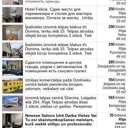
стоимость аренды.
30 m2
Hotel Felicia. Сдаю место для
250
€/mēn.
парикмахера и столик для мастера
Rīga
Purvciems
маникюра. Оплата за месяц . Izīrēju
33 m2
vietu frizierim un ga
Īpašnieks iznomā telpas blakus t/c
290
€/mēn.
Domina, Ieriķu ielā 15. Telpas atrodas
Rīga
Teika
slēgtā biroju kompleksa 2.stāvā. Tiek
48 m2
izīrē
Īpašnieks iznomā telpas blakus t/c
290
€/mēn.
Domina, Ieriķu ielā 15. Telpas atrodas
Rīga
Purvciems
slēgtā biroju kompleksa 2.stāvā. Tiek
48 m2
izīrē
Сдается помещение в центре
285
€/mēn.
города, рядом с автовокзалом. В
Daugavpils un raj.
Daugavpils
помещении есть санузел-туалет,
35 m2
раковина, сушка для рук и подс
Izīrējas komerctelpa pašā Ozolnieku
554
€/mēn.
centrā lieliski piemērota birojam,
Jelgava un raj.
Ozolnieku pag.
salonam, veikalam vai citai
55 m2
komercdarbībai. P
Iznomā telpas centrā Ščecina, Latgales
565
€/mēn.
ielā 264, Rīgā Telpas atrodas ēkas
Rīga
Ķengarags
1.stāvā, plašas un gaišas. Pieejamas
76 m2
visas
Newsee Salons Izīrē Darba Vietas Vai
35
€/dienā
Tu esi skaistumkopšanas meistars,
Rīga
centrs
kurš meklē stilīgu un profesionālu
122
m2