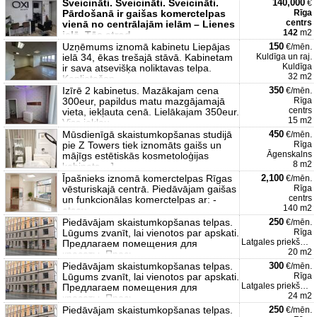
Sveicināti. Sveicināti. Sveicināti.
140,000
€
Pārdošanā ir gaišas komerctelpas
Rīga
centrs
vienā no centrālajām ielām – Lienes
142
m2
ielā. Tās atrod
Uzņēmums iznomā kabinetu Liepājas
150
€/mēn.
ielā 34, ēkas trešajā stāvā. Kabinetam
Kuldīga un raj.
Kuldīga
ir sava atsevišķa noliktavas telpa.
32 m2
Koplietošan
Izīrē 2 kabinetus. Mazākajam cena
350
€/mēn.
300eur, papildus matu mazgājamajā
Rīga
centrs
vieta, iekļauta cenā. Lielākajam 350eur.
15 m2
Viss iekļau
Mūsdienīgā skaistumkopšanas studijā
450
€/mēn.
pie Z Towers tiek iznomāts gaišs un
Rīga
Āgenskalns
mājīgs estētiskās kosmetoloģijas
8 m2
kabinets - J
Īpašnieks iznomā komerctelpas Rīgas
2,100
€/mēn.
vēsturiskajā centrā. Piedāvājam gaišas
Rīga
centrs
un funkcionālas komerctelpas ar: -
140 m2
atsev
Piedāvājam skaistumkopšanas telpas.
250
€/mēn.
Lūgums zvanīt, lai vienotos par apskati.
Rīga
Latgales priekšpilsēta
Предлагаем помещения для
20 m2
красоты. Прось
Piedāvājam skaistumkopšanas telpas.
300
€/mēn.
Lūgums zvanīt, lai vienotos par apskati.
Rīga
Latgales priekšpilsēta
Предлагаем помещения для
24 m2
красоты. Прось
Piedāvājam skaistumkopšanas telpas.
250
€/mēn.