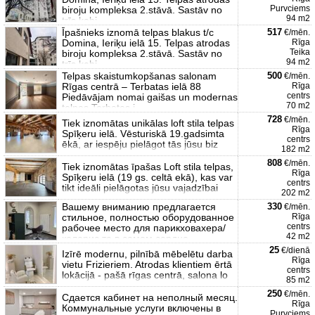
Purvciems
biroju kompleksa 2.stāvā. Sastāv no
94 m2
trīs kabi
Īpašnieks iznomā telpas blakus t/c
517
€/mēn.
Domina, Ieriķu ielā 15. Telpas atrodas
Rīga
Teika
biroju kompleksa 2.stāvā. Sastāv no
94 m2
trīs kabi
Telpas skaistumkopšanas salonam
500
€/mēn.
Rīgas centrā – Terbatas ielā 88
Rīga
centrs
Piedāvājam nomai gaišas un modernas
70 m2
telpas Terbatas i
728
€/mēn.
Tiek iznomātas unikālas loft stila telpas
Rīga
Spīķeru ielā. Vēsturiskā 19.gadsimta
centrs
ēkā, ar iespēju pielāgot tās jūsu biz
182 m2
808
€/mēn.
Tiek iznomātas īpašas Loft stila telpas,
Rīga
Spīķeru ielā (19 gs. celtā ekā), kas var
centrs
tikt ideāli pielāgotas jūsu vajadzībai
202 m2
Вашему вниманию предлагается
330
€/mēn.
стильное, полностью оборудованное
Rīga
centrs
рабочее место для парикховахера/
42 m2
колорис та в самом сердце
25
€/dienā
Izīrē modernu, pilnībā mēbelētu darba
Rīga
vietu Frizieriem. Atrodas klientiem ērtā
centrs
lokācijā - pašā rīgas centrā, salona lo
85 m2
250
€/mēn.
Сдается кабинет на неполный месяц.
Rīga
Коммунальные услуги включены в
Purvciems